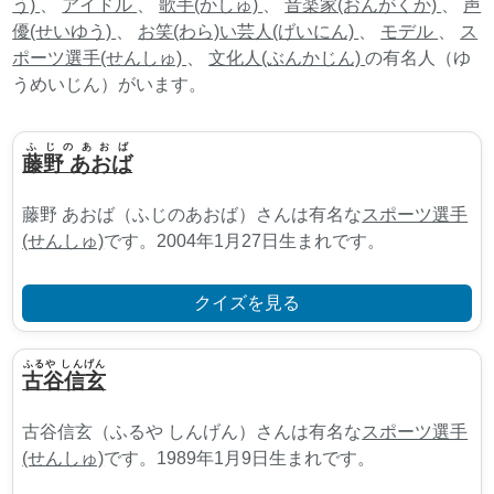
う)
、
アイドル
、
歌手(かしゅ)
、
音楽家(おんがくか)
、
声
優(せいゆう)
、
お笑(わら)い芸人(げいにん)
、
モデル
、
ス
ポーツ選手(せんしゅ)
、
文化人(ぶんかじん)
の有名人（ゆ
うめいじん）がいます。
ふじのあおば
藤野 あおば
藤野 あおば（ふじのあおば）さんは有名な
スポーツ選手
(せんしゅ)
です。2004年1月27日生まれです。
クイズを見る
ふるや しんげん
古谷信玄
古谷信玄（ふるや しんげん）さんは有名な
スポーツ選手
(せんしゅ)
です。1989年1月9日生まれです。