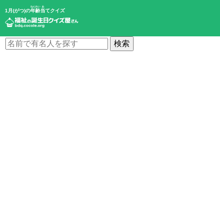
ねんれい
あ
1月(がつ)の
年齢
当
てクイズ
検索