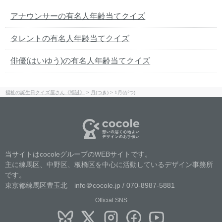
アナウンサーの有名人年齢当てクイズ
タレントの有名人年齢当てクイズ
俳優(はいゆう)の有名人年齢当てクイズ
福祉の誕生日クイズ屋さん《福誕》
>
月(つき)
>
1月(がつ)
当サイトはcocoleグループのWEBサイトです。
主に練馬区、中野区、板橋区を中心に活動しているデザイン事務所
です。
東京都練馬区豊玉北 info＠cocole.jp / 070-8987-5881
Official SNS