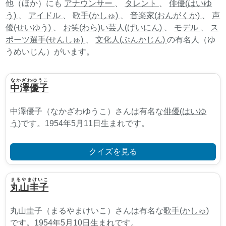
他（ほか）にも
アナウンサー
、
タレント
、
俳優(はいゆ
う)
、
アイドル
、
歌手(かしゅ)
、
音楽家(おんがくか)
、
声
優(せいゆう)
、
お笑(わら)い芸人(げいにん)
、
モデル
、
ス
ポーツ選手(せんしゅ)
、
文化人(ぶんかじん)
の有名人（ゆ
うめいじん）がいます。
なかざわゆうこ
中澤優子
中澤優子（なかざわゆうこ）さんは有名な
俳優(はいゆ
う)
です。1954年5月11日生まれです。
クイズを見る
まるやまけいこ
丸山圭子
丸山圭子（まるやまけいこ）さんは有名な
歌手(かしゅ)
です。1954年5月10日生まれです。