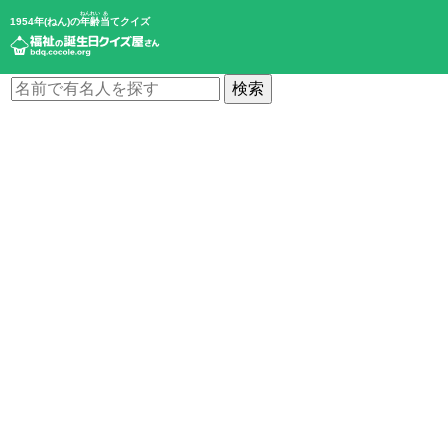
ねんれい
あ
1954年(ねん)の
年齢
当
てクイズ
検索