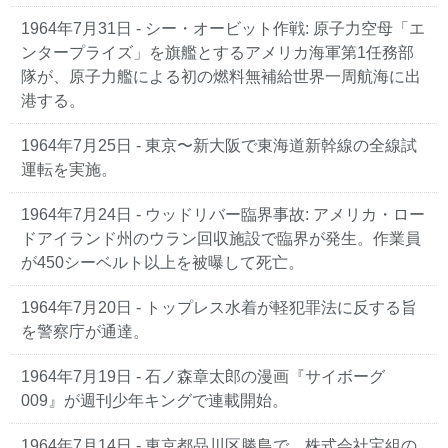
1964年7月31日 - シー・オービット作戦: 原子力空母「エ
ンタープライズ」を旗艦とするアメリカ海軍第1任務部
隊が、原子力艦による初の燃料無補給世界一周航海に出
港する。
1964年7月25日 - 東京〜新大阪で東海道新幹線の全線試
運転を実施。
1964年7月24日 - ウッドリバー臨界事故: アメリカ・ロー
ドアイランド州のウラン回収施設で臨界が発生。作業員
が450シーベルト以上を被曝して死亡。
1964年7月20日 - トップレス水着が軽犯罪法に反する旨
を警察庁が通達。
1964年7月19日 - 石ノ森章太郎の漫画『サイボーグ
009』が週刊少年キングで連載開始。
1964年7月14日 - 東京都品川区勝島で、株式会社宝組の