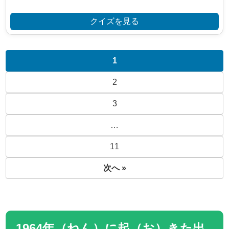
クイズを見る
1
2
3
…
11
次へ »
1964年（ねん）に起（お）きた出