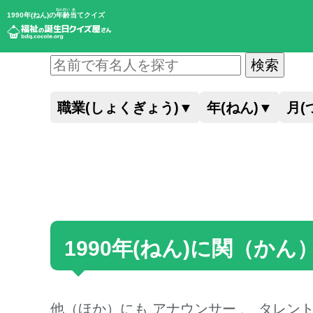
ねんれい
あ
1990年(ねん)の
年齢
当
てクイズ
検索
職業(しょくぎょう)
▼
年(ねん)
▼
月(
1990年(ねん)に関（
他（ほか）にも
アナウンサー
、
タレン