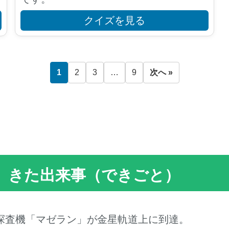
クイズを見る
1
2
3
…
9
次へ »
お）きた出来事（できごと）
の惑星探査機「マゼラン」が金星軌道上に到達。