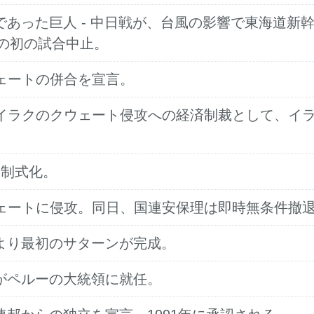
う予定であった巨人 - 中日戦が、台風の影響で東海
の初の試合中止。
クウェートの併合を宣言。
安保理がイラクのクウェート侵攻への経済制裁として
車を制式化。
クがクウェートに侵攻。同日、国連安保理は即時無条件撤
ズにより最初のサターンが完成。
モリがペルーの大統領に就任。