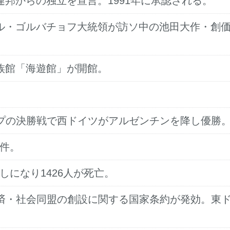
エト連邦からの独立を宣言。1991年に承認される。
ミハイル・ゴルバチョフ大統領が訪ソ中の池田大作・創
に水族館「海遊館」が開館。
ールドカップの決勝戦で西ドイツがアルゼンチンを降し優勝
事件。
倒しになり1426人が死亡。
通貨・経済・社会同盟の創設に関する国家条約が発効