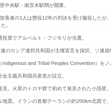
千里中央駅 - 南茨木駅間が開業。
発生。加害者の1人は懲役12年の判決を受け服役し
した。
挙の決選投票でアルベルト・フジモリが当選。
崩壊: ソ連のロシア連邦共和国が主権宣言を採択。ソ連
igenous and Tribal Peoples Conven
連邦社会主義共和国共産党が設立。
カ」を発見。火星のトロヤ群で初めて発見された小惑星
ドバル地震。イランの首都テヘランの約200km北西で