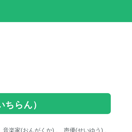
んいちらん）
、
音楽家(おんがくか)
、
声優(せいゆう)
、