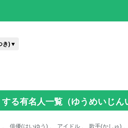
つき)
▼
かん）する有名人一覧（ゆうめいじ
ト
、
俳優(はいゆう)
、
アイドル
、
歌手(かしゅ)