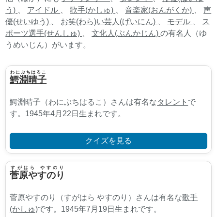
う)
、
アイドル
、
歌手(かしゅ)
、
音楽家(おんがくか)
、
声
優(せいゆう)
、
お笑(わら)い芸人(げいにん)
、
モデル
、
ス
ポーツ選手(せんしゅ)
、
文化人(ぶんかじん)
の有名人（ゆ
うめいじん）がいます。
わにぶちはるこ
鰐淵晴子
鰐淵晴子（わにぶちはるこ）さんは有名な
タレント
で
す。1945年4月22日生まれです。
クイズを見る
すがはら やすのり
菅原やすのり
菅原やすのり（すがはら やすのり）さんは有名な
歌手
(かしゅ)
です。1945年7月19日生まれです。