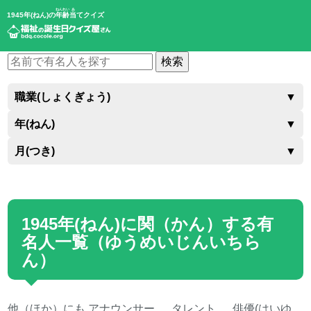
ねんれい
あ
1945年(ねん)の
年齢
当
てクイズ
検索
職業(しょくぎょう)
▼
年(ねん)
▼
月(つき)
▼
1945年(ねん)に関（かん）する有
名人一覧（ゆうめいじんいちら
ん）
他（ほか）にも
アナウンサー
、
タレント
、
俳優(はいゆ