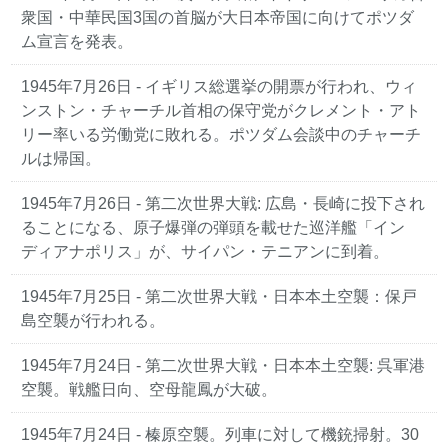
衆国・中華民国3国の首脳が大日本帝国に向けてポツダ
ム宣言を発表。
1945年7月26日 - イギリス総選挙の開票が行われ、ウィ
ンストン・チャーチル首相の保守党がクレメント・アト
リー率いる労働党に敗れる。ポツダム会談中のチャーチ
ルは帰国。
1945年7月26日 - 第二次世界大戦: 広島・長崎に投下され
ることになる、原子爆弾の弾頭を載せた巡洋艦「イン
ディアナポリス」が、サイパン・テニアンに到着。
1945年7月25日 - 第二次世界大戦・日本本土空襲：保戸
島空襲が行われる。
1945年7月24日 - 第二次世界大戦・日本本土空襲: 呉軍港
空襲。戦艦日向、空母龍鳳が大破。
1945年7月24日 - 榛原空襲。列車に対して機銃掃射。30