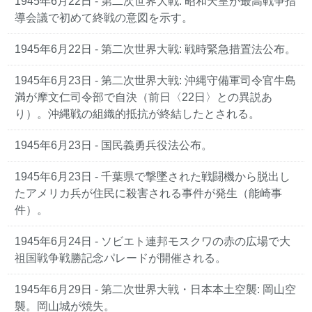
1945年6月22日 - 第二次世界大戦: 昭和天皇が最高戦争指
導会議で初めて終戦の意図を示す。
1945年6月22日 - 第二次世界大戦: 戦時緊急措置法公布。
1945年6月23日 - 第二次世界大戦: 沖縄守備軍司令官牛島
満が摩文仁司令部で自決（前日〈22日〉との異説あ
り）。沖縄戦の組織的抵抗が終結したとされる。
1945年6月23日 - 国民義勇兵役法公布。
1945年6月23日 - 千葉県で撃墜された戦闘機から脱出し
たアメリカ兵が住民に殺害される事件が発生（能崎事
件）。
1945年6月24日 - ソビエト連邦モスクワの赤の広場で大
祖国戦争戦勝記念パレードが開催される。
1945年6月29日 - 第二次世界大戦・日本本土空襲: 岡山空
襲。岡山城が焼失。