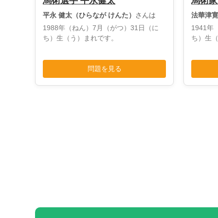
馬術選手 平永健太
馬術家
平永 健太（ひらなが けんた）
さんは
法華津寛
1988年（ねん）7月（がつ）31日（に
1941
ち）生（う）まれです。
ち）生
問題を見る