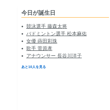
今日が誕生日
競泳選手 藤森太将
バドミントン選手 松本麻佑
女優 蒔田彩珠
歌手 菅原孝
アナウンサー 長谷川洋子
あと10人を見る