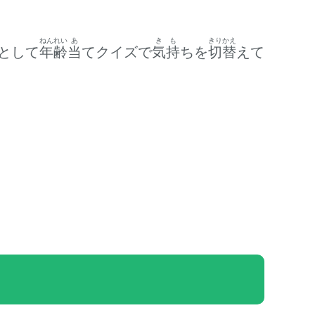
ねんれい
あ
きも
きりかえ
として
年齢
当
てクイズで
気持
ちを
切替
えて