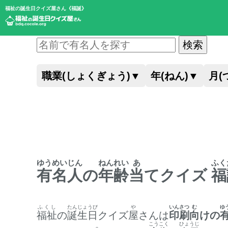
福祉の誕生日クイズ屋さん《福誕》
検索
職業(しょくぎょう)
▼
年(ねん)
▼
月(
ゆうめいじん
ねんれい
あ
ふく
有名人
の
年齢
当
てクイズ
福
ふくし
たんじょうび
や
いんさつ
む
ゆ
福祉
の
誕生日
クイズ
屋
さんは
印刷
向
けの
こうこく
ひょうじ