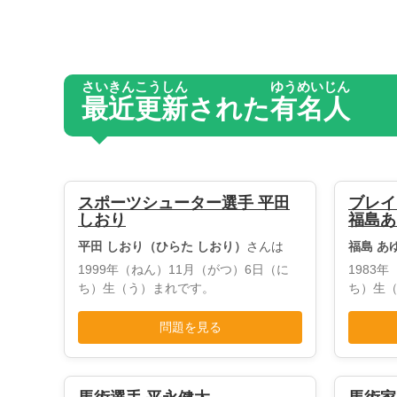
さいきん
こうしん
ゆうめいじん
最近
更新
された
有名人
スポーツシューター選手 平田
ブレイ
しおり
福島あ
平田 しおり（ひらた しおり）
さんは
福島 あ
1999年（ねん）11月（がつ）6日（に
1983
ち）生（う）まれです。
ち）生
問題を見る