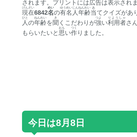
されます。プリントには
広告
は
表示
され
げんざい
めい
ゆうめいじん
ねんれい
あ
現在
6842
名
の
有名人
年齢
当
てクイズがあ
ひと
ねんれい
き
つよ
りようしゃ
人
の
年齢
を
聞
くこだわりが
強
い
利用者
さ
おも
つく
もらいたいと
思
い
作
りました。
今日は8月8日