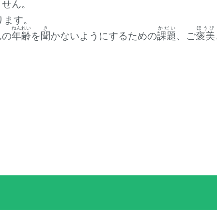
ません。
ります。
ねんれい
き
かだい
ほうび
んの
年齢
を
聞
かないようにするための
課題
、ご
褒美