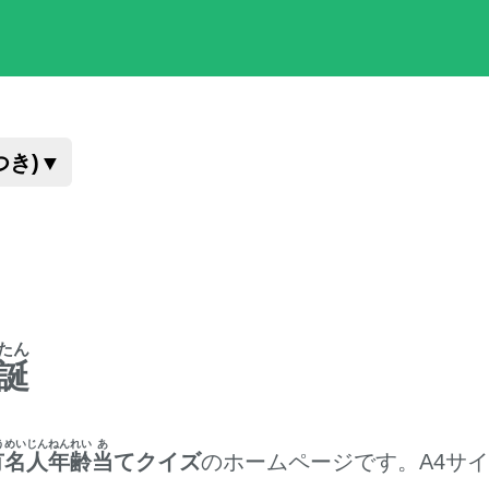
つき)
▼
たん
誕
うめいじん
ねんれい
あ
有名人
年齢
当
てクイズ
のホームページです。A4サ