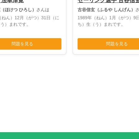
 法華津寛
セーリング選手 古谷信
（ほけつ ひろし）
さんは
古谷信玄（ふるや しんげん）
年（ねん）12月（がつ）31日（に
1989年（ねん）1月（がつ）9
（う）まれです。
ち）生（う）まれです。
問題を見る
問題を見る