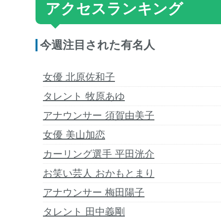
アクセスランキング
今週注目された有名人
女優 北原佐和子
タレント 牧原あゆ
アナウンサー 須賀由美子
女優 美山加恋
カーリング選手 平田洸介
お笑い芸人 おかもとまり
アナウンサー 梅田陽子
タレント 田中義剛