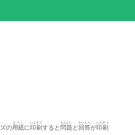
ようし
いんさつ
もんだい
かいとう
いんさつ
イズの
用紙
に
印刷
すると
問題
と
回答
が
印刷