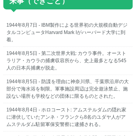
来事（できごと）
1944年8月7日 - IBM製作による世界初の大規模自動デジ
タルコンピュータHarvard Mark Iがハーバード大学に到
着。
1944年8月5日 - 第二次世界大戦: カウラ事件。オースト
ラリア・カウラの捕虜収容所から、史上最多となる545
人の日本兵捕虜が脱走。
1944年8月5日 - 防諜を理由に神奈川県、千葉県沿岸の大
部分で海水浴を制限。軍事施設周辺は完全遊泳禁止、施
設ない場所も学校などの団体に限るものとされた。
1944年8月4日 - ホロコースト: アムステルダムの隠れ家
に潜伏していたアンネ・フランクら8名のユダヤ人がア
ムステルダム駐留軍保安警察に逮捕される。