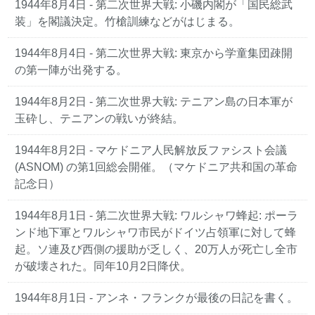
1944年8月4日 - 第二次世界大戦: 小磯内閣が「国民総武
装」を閣議決定。竹槍訓練などがはじまる。
1944年8月4日 - 第二次世界大戦: 東京から学童集団疎開
の第一陣が出発する。
1944年8月2日 - 第二次世界大戦: テニアン島の日本軍が
玉砕し、テニアンの戦いが終結。
1944年8月2日 - マケドニア人民解放反ファシスト会議
(ASNOM) の第1回総会開催。（マケドニア共和国の革命
記念日）
1944年8月1日 - 第二次世界大戦: ワルシャワ蜂起: ポーラ
ンド地下軍とワルシャワ市民がドイツ占領軍に対して蜂
起。ソ連及び西側の援助が乏しく、20万人が死亡し全市
が破壊された。同年10月2日降伏。
1944年8月1日 - アンネ・フランクが最後の日記を書く。