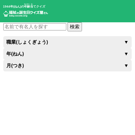
ねんれい
あ
1944年(ねん)の
年齢
当
てクイズ
検索
職業(しょくぎょう)
▼
年(ねん)
▼
月(つき)
▼