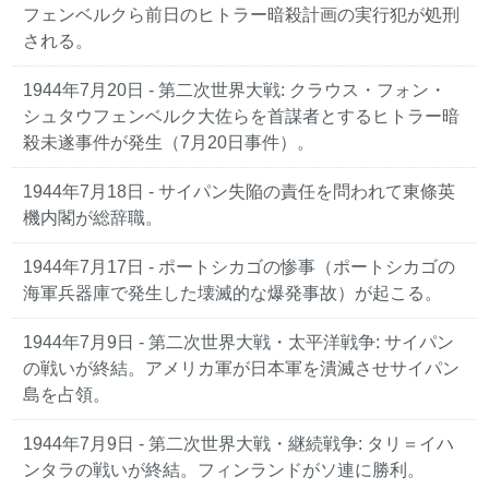
フェンベルクら前日のヒトラー暗殺計画の実行犯が処刑
される。
1944年7月20日 - 第二次世界大戦: クラウス・フォン・
シュタウフェンベルク大佐らを首謀者とするヒトラー暗
殺未遂事件が発生（7月20日事件）。
1944年7月18日 - サイパン失陥の責任を問われて東條英
機内閣が総辞職。
1944年7月17日 - ポートシカゴの惨事（ポートシカゴの
海軍兵器庫で発生した壊滅的な爆発事故）が起こる。
1944年7月9日 - 第二次世界大戦・太平洋戦争: サイパン
の戦いが終結。アメリカ軍が日本軍を潰滅させサイパン
島を占領。
1944年7月9日 - 第二次世界大戦・継続戦争: タリ＝イハ
ンタラの戦いが終結。フィンランドがソ連に勝利。