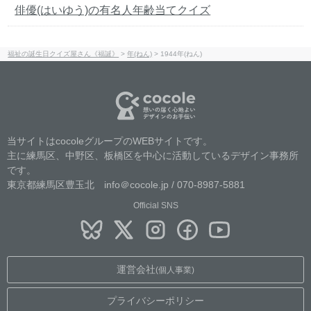
俳優(はいゆう)の有名人年齢当てクイズ
福祉の誕生日クイズ屋さん《福誕》
>
年(ねん)
>
1944年(ねん)
当サイトはcocoleグループのWEBサイトです。
主に練馬区、中野区、板橋区を中心に活動しているデザイン事務所
です。
東京都練馬区豊玉北 info＠cocole.jp / 070-8987-5881
Official SNS
運営会社
(個人事業)
プライバシーポリシー