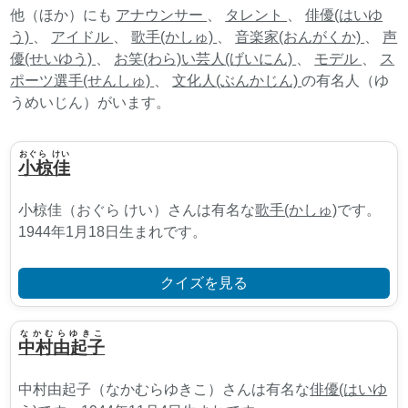
他（ほか）にも
アナウンサー
、
タレント
、
俳優(はいゆ
う)
、
アイドル
、
歌手(かしゅ)
、
音楽家(おんがくか)
、
声
優(せいゆう)
、
お笑(わら)い芸人(げいにん)
、
モデル
、
ス
ポーツ選手(せんしゅ)
、
文化人(ぶんかじん)
の有名人（ゆ
うめいじん）がいます。
おぐら けい
小椋佳
小椋佳（おぐら けい）さんは有名な
歌手(かしゅ)
です。
1944年1月18日生まれです。
クイズを見る
なかむらゆきこ
中村由起子
中村由起子（なかむらゆきこ）さんは有名な
俳優(はいゆ