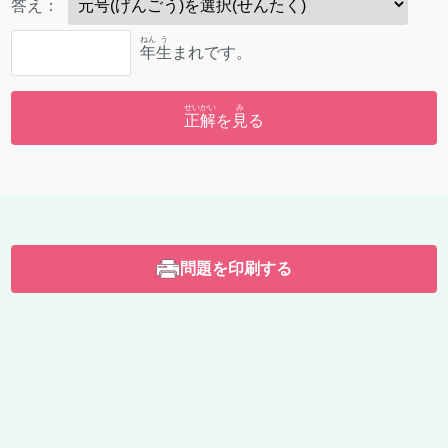
答
え：
ねん
う
年
生
まれです。
せいかい
み
正解
を
見
る
問題を印刷する