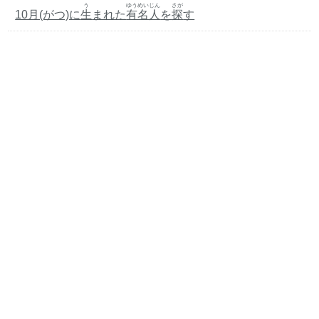
う
ゆうめいじん
さが
10月(がつ)に
生
まれた
有名人
を
探
す