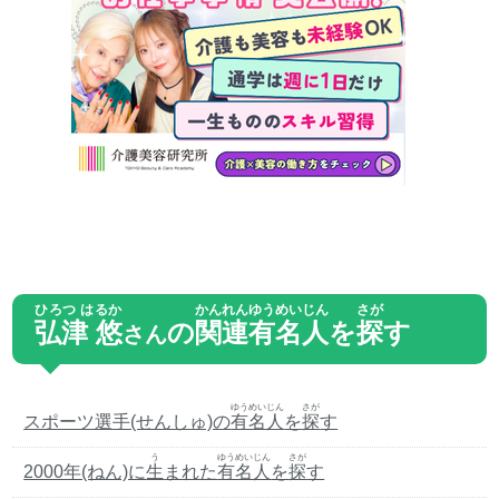
ひろつ はるか
かんれん
ゆうめいじん
さが
弘津 悠
の
関連
有名人
を
探
す
さん
ゆうめいじん
さが
スポーツ選手(せんしゅ)の
有名人
を
探
す
う
ゆうめいじん
さが
2000年(ねん)に
生
まれた
有名人
を
探
す