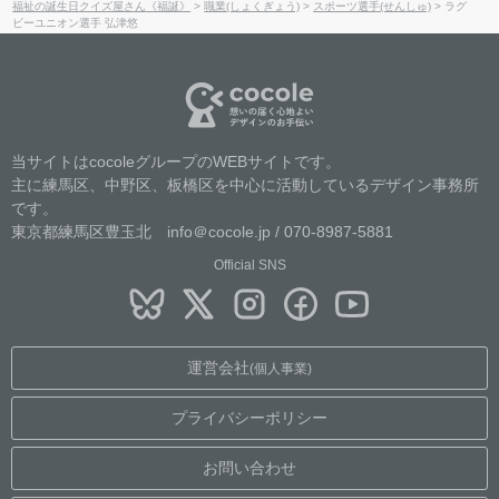
福祉の誕生日クイズ屋さん《福誕》
>
職業(しょくぎょう)
>
スポーツ選手(せんしゅ)
>
ラグ
ビーユニオン選手 弘津悠
当サイトはcocoleグループのWEBサイトです。
主に練馬区、中野区、板橋区を中心に活動しているデザイン事務所
です。
東京都練馬区豊玉北 info＠cocole.jp / 070-8987-5881
Official SNS
運営会社
(個人事業)
プライバシーポリシー
お問い合わせ