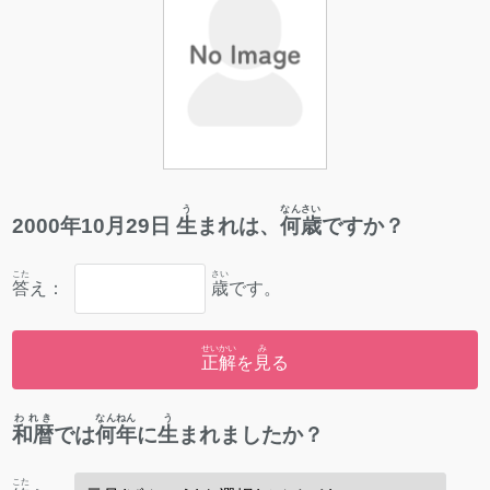
う
なんさい
2000
年
10
月
29
日
生
まれは、
何歳
ですか？
こた
さい
答
え：
歳
です。
せいかい
み
正解
を
見
る
われき
なんねん
う
和暦
では
何年
に
生
まれましたか？
こた