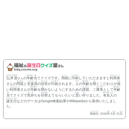
ひろつ はるか
ねんれい
あ
ようし
いんさつ
りようしゃ
弘津 悠
の
年齢
当
てクイズです。
用紙
に
印刷
していただきますと
利用者
さん
もんだい
しえんいん
かいとう
いんさつ
ひと
ねんれい
き
つよ
さんの
問題
と
支援員
の
回答
が
印刷
されます。
人
の
年齢
を
聞
くこだわりが
強
りようしゃ
ねんれい
き
かだい
ほうび
ねんれい
い
利用者
さんの
年齢
を
聞
かないようにするための
課題
、ご
褒美
として
年齢
あ
きも
きりかえ
おも
つく
ゆうめいじん
当
てクイズで
気持
ちを
切替
えてもらいたいと
思
い
作
りました。
有名人
の
たんじょうび
誕生日
などのデータはGoogle検索結果やWikipediaから取得いたしまし
た。
とうろくび
ねん
がつ
にち
登録日
:
2026
年
6
月
21
日