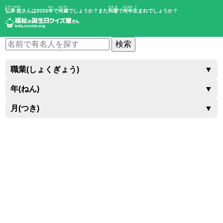
ひろつ はるか
ねん
なんさい
われき
なんねん
う
弘津 悠
さんは2026
年
で
何歳
でしょうか？また
和暦
で
何年
生
まれでしょうか？
検索
職業(しょくぎょう)
▼
年(ねん)
▼
月(つき)
▼