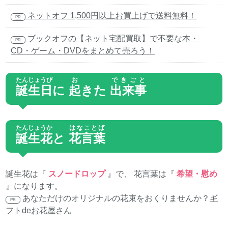
ネットオフ 1,500円以上お買上げで送料無料！
PR
ブックオフの【ネット宅配買取】で不要な本・
PR
CD・ゲーム・DVDをまとめて売ろう！
たんじょうび
お
できごと
誕生日
に
起
きた
出来事
たんじょうか
はなことば
誕生花
と
花言葉
誕生花は『
スノードロップ
』で、 花言葉は『
希望・慰め
』になります。
あなただけのオリジナルの花束をおくりませんか？
ギ
PR
フトdeお花屋さん