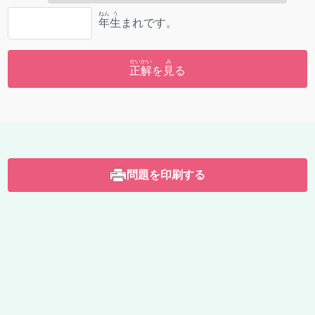
ねん
う
年
生
まれです。
せいかい
み
正解
を
見
る
問題を印刷する