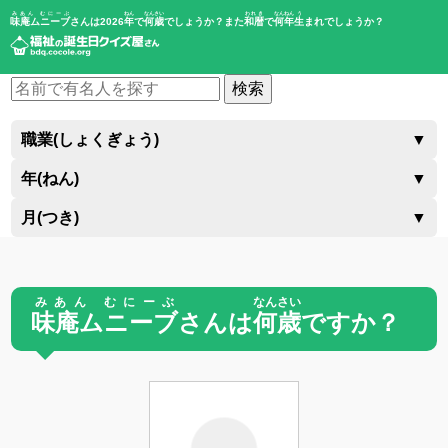
みあん むにーぶ
ねん
なんさい
われき
なんねん
う
味庵ムニーブ
さんは2026
年
で
何歳
でしょうか？また
和暦
で
何年
生
まれでしょうか？
検索
職業(しょくぎょう)
▼
年(ねん)
▼
月(つき)
▼
みあん むにーぶ
なんさい
味庵ムニーブ
さんは
何歳
ですか？