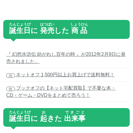
たんじょうび
はつばい
しょうひん
誕生日
に
発売
した
商品
『 幻想水滸伝 紡がれし百年の時 』が2012年2月9日に発
売されました。
ネットオフ 1,500円以上お買上げで送料無料！
PR
ブックオフの【ネット宅配買取】で不要な本・
PR
CD・ゲーム・DVDをまとめて売ろう！
たんじょうび
お
できごと
誕生日
に
起
きた
出来事