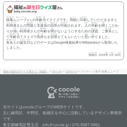
みあん むにーぶ
ねんれい
あ
ようし
いんさつ
味庵ムニーブ
の
年齢
当
てクイズです。
用紙
に
印刷
していただきますと
さん
りようしゃ
もんだい
しえんいん
かいとう
いんさつ
ひと
ねんれい
き
利用者
さんの
問題
と
支援員
の
回答
が
印刷
されます。
人
の
年齢
を
聞
くこだわ
つよ
りようしゃ
ねんれい
き
かだい
ほうび
りが
強
い
利用者
さんの
年齢
を
聞
かないようにするための
課題
、ご
褒美
とし
ねんれい
あ
きも
きりかえ
おも
つく
て
年齢
当
てクイズで
気持
ちを
切替
えてもらいたいと
思
い
作
りました。
ゆうめいじん
たんじょうび
有名人
の
誕生日
などのデータはGoogle検索結果やWikipediaから取得いた
しました。
とうろくび
ねん
がつ
にち
登録日
:
2026
年
2
月
26
日
福祉の誕生日クイズ屋さん《福誕》
>
月(つき)
>
2月(がつ)
>
クリケット選手 味庵ムニーブ
当サイトはcocoleグループのWEBサイトです。
主に練馬区、中野区、板橋区を中心に活動しているデザイン事務所
です。
東京都練馬区豊玉北 info＠cocole.jp / 070-8987-5881