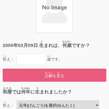
う
なんさい
2000
年
02
月
09
日
生
まれは、
何歳
ですか？
こた
さい
答
え：
歳
です。
せいかい
み
正解
を
見
る
われき
なんねん
う
和暦
では
何年
に
生
まれましたか？
こた
答
え：