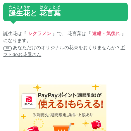
たんじょうか
はなことば
誕生花
と
花言葉
誕生花は『
シクラメン
』で、 花言葉は『
遠慮・気後れ
』
になります。
あなただけのオリジナルの花束をおくりませんか？
ギ
PR
フトdeお花屋さん