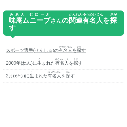
みあん むにーぶ
かんれん
ゆうめいじん
さが
味庵ムニーブ
の
関連
有名人
を
探
さん
す
ゆうめいじん
さが
スポーツ選手(せんしゅ)の
有名人
を
探
す
う
ゆうめいじん
さが
2000年(ねん)に
生
まれた
有名人
を
探
す
う
ゆうめいじん
さが
2月(がつ)に
生
まれた
有名人
を
探
す