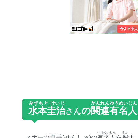
みずもと けいじ
かんれん
ゆうめいじん
水本圭治
の
関連
有名人
さん
ゆうめいじん
さが
スポーツ選手(せんしゅ)の
有名人
を
探
す