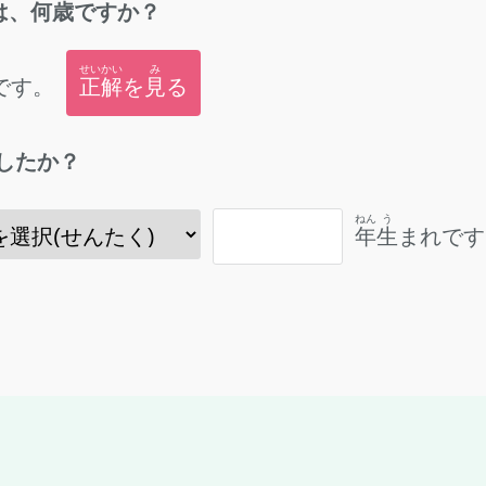
は、
何歳
ですか？
せいかい
み
です。
正解
を
見
る
したか？
ねん
う
年
生
まれです