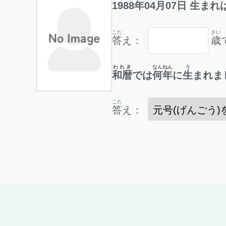
1988
年
04
月
07
日
生
まれ
こた
さい
答
え：
歳
われき
なんねん
う
和暦
では
何年
に
生
まれま
こた
答
え：