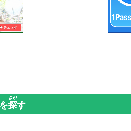
さが
を
探
す