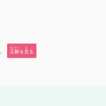
せいかい
み
。
正解
を
見
る