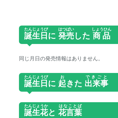
たんじょうび
はつばい
しょうひん
誕生日
に
発売
した
商品
同じ月日の発売情報はありません。
たんじょうび
お
できごと
誕生日
に
起
きた
出来事
たんじょうか
はなことば
誕生花
と
花言葉