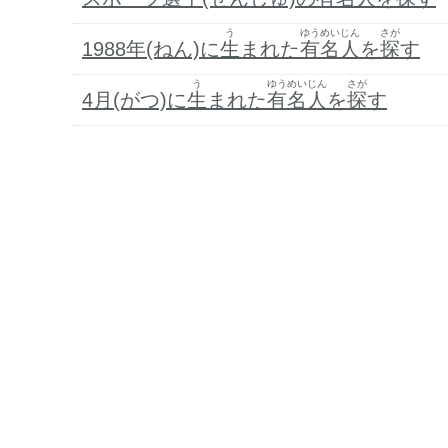
う
ゆうめいじん
さが
1988年(ねん)に
生
まれた
有名人
を
探
す
う
ゆうめいじん
さが
4月(がつ)に
生
まれた
有名人
を
探
す