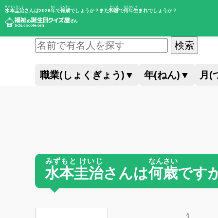
みずもと けいじ
ねん
なんさい
われき
なんねん
う
水本圭治
さんは2026
年
で
何歳
でしょうか？また
和暦
で
何年
生
まれでしょうか？
検索
職業(しょくぎょう)
▼
年(ねん)
▼
月(
みずもと けいじ
なんさい
水本圭治
さんは
何歳
です
う