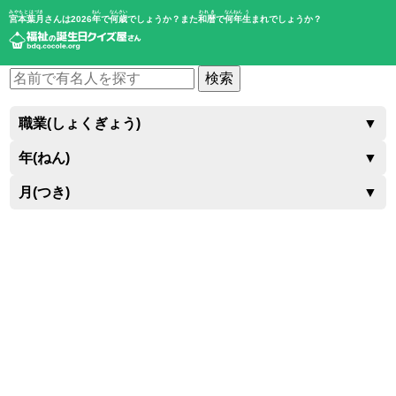
みやもと はづき
ねん
なんさい
われき
なんねん
う
宮本葉月
さんは2026
年
で
何歳
でしょうか？また
和暦
で
何年
生
まれでしょうか？
検索
職業(しょくぎょう)
▼
年(ねん)
▼
月(つき)
▼