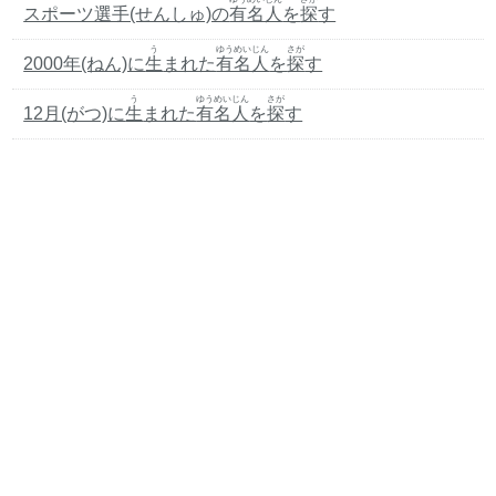
スポーツ選手(せんしゅ)の
有名人
を
探
す
う
ゆうめいじん
さが
2000年(ねん)に
生
まれた
有名人
を
探
す
う
ゆうめいじん
さが
12月(がつ)に
生
まれた
有名人
を
探
す