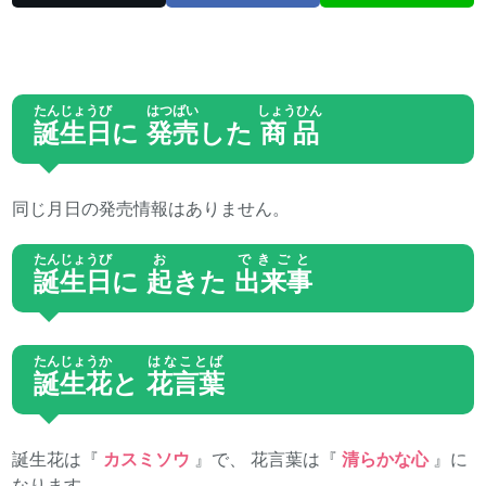
たんじょうび
はつばい
しょうひん
誕生日
に
発売
した
商品
同じ月日の発売情報はありません。
たんじょうび
お
できごと
誕生日
に
起
きた
出来事
たんじょうか
はなことば
誕生花
と
花言葉
誕生花は『
カスミソウ
』で、 花言葉は『
清らかな心
』に
なります。