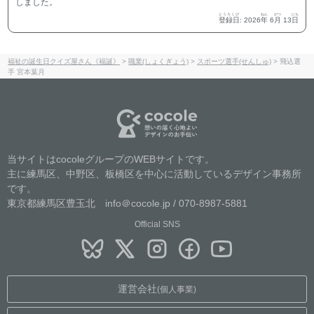
しました。
とうろくび
ねん
がつ
にち
登録日
:
2026
年
6
月
13
日
福祉の誕生日クイズ屋さん《福誕》
>
職業(しょくぎょう)
>
スポーツ選手(せんしゅ)
>
飛込選
手 宮本葉月
当サイトはcocoleグループのWEBサイトです。
主に練馬区、中野区、板橋区を中心に活動しているデザイン事務所
です。
東京都練馬区豊玉北 info＠cocole.jp / 070-8987-5881
Official SNS
運営会社
(個人事業)