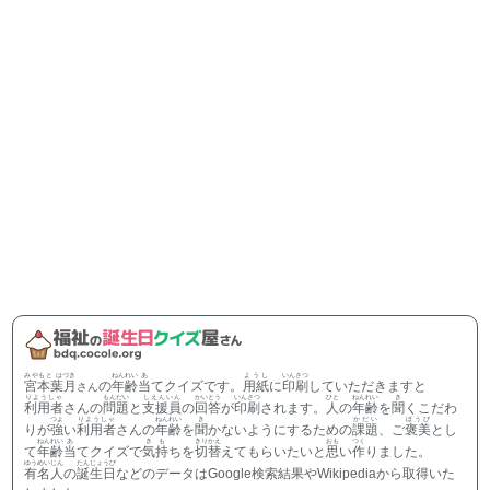
みやもと はづき
ねんれい
あ
ようし
いんさつ
宮本葉月
の
年齢
当
てクイズです。
用紙
に
印刷
していただきますと
さん
りようしゃ
もんだい
しえんいん
かいとう
いんさつ
ひと
ねんれい
き
利用者
さんの
問題
と
支援員
の
回答
が
印刷
されます。
人
の
年齢
を
聞
くこだわ
つよ
りようしゃ
ねんれい
き
かだい
ほうび
りが
強
い
利用者
さんの
年齢
を
聞
かないようにするための
課題
、ご
褒美
とし
ねんれい
あ
きも
きりかえ
おも
つく
て
年齢
当
てクイズで
気持
ちを
切替
えてもらいたいと
思
い
作
りました。
ゆうめいじん
たんじょうび
有名人
の
誕生日
などのデータはGoogle検索結果やWikipediaから取得いた