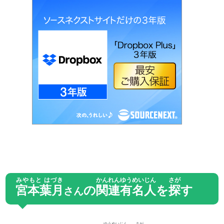
みやもと はづき
かんれん
ゆうめいじん
さが
宮本葉月
の
関連
有名人
を
探
す
さん
ゆうめいじん
さが