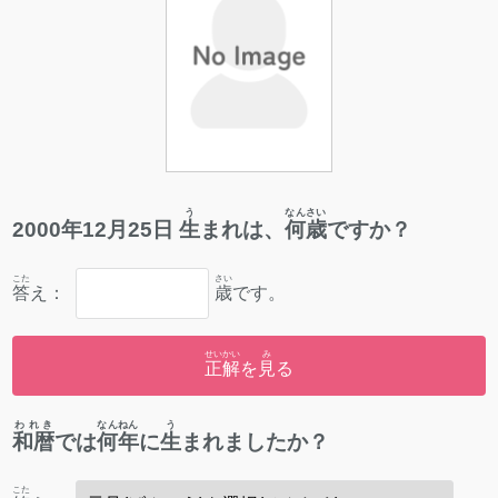
う
なんさい
2000
年
12
月
25
日
生
まれは、
何歳
ですか？
こた
さい
答
え：
歳
です。
せいかい
み
正解
を
見
る
われき
なんねん
う
和暦
では
何年
に
生
まれましたか？
こた