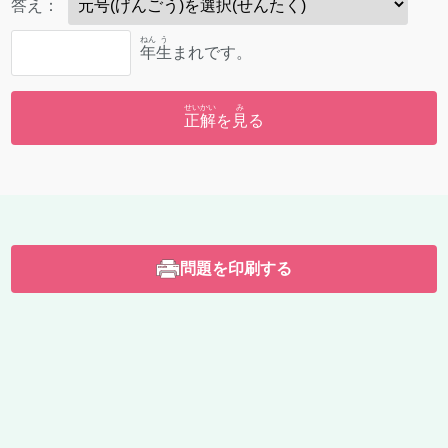
答
え：
ねん
う
年
生
まれです。
せいかい
み
正解
を
見
る
問題を印刷する