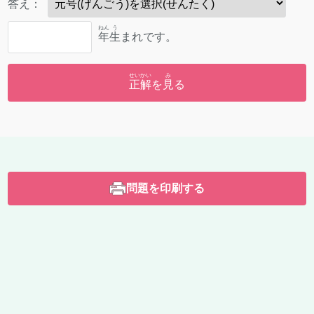
答
え：
ねん
う
年
生
まれです。
せいかい
み
正解
を
見
る
問題を印刷する