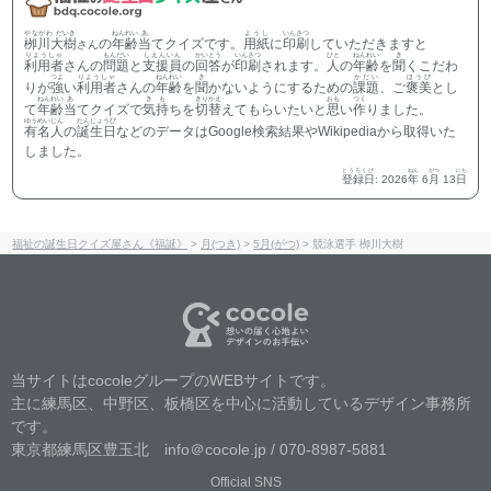
やながわ だいき
ねんれい
あ
ようし
いんさつ
栁川大樹
の
年齢
当
てクイズです。
用紙
に
印刷
していただきますと
さん
りようしゃ
もんだい
しえんいん
かいとう
いんさつ
ひと
ねんれい
き
利用者
さんの
問題
と
支援員
の
回答
が
印刷
されます。
人
の
年齢
を
聞
くこだわ
つよ
りようしゃ
ねんれい
き
かだい
ほうび
りが
強
い
利用者
さんの
年齢
を
聞
かないようにするための
課題
、ご
褒美
とし
ねんれい
あ
きも
きりかえ
おも
つく
て
年齢
当
てクイズで
気持
ちを
切替
えてもらいたいと
思
い
作
りました。
ゆうめいじん
たんじょうび
有名人
の
誕生日
などのデータはGoogle検索結果やWikipediaから取得いた
しました。
とうろくび
ねん
がつ
にち
登録日
:
2026
年
6
月
13
日
福祉の誕生日クイズ屋さん《福誕》
>
月(つき)
>
5月(がつ)
>
競泳選手 栁川大樹
当サイトはcocoleグループのWEBサイトです。
主に練馬区、中野区、板橋区を中心に活動しているデザイン事務所
です。
東京都練馬区豊玉北 info＠cocole.jp / 070-8987-5881
Official SNS