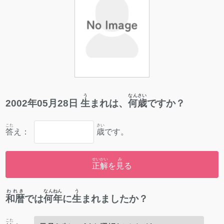
う
なんさい
2002
年
05
月
28
日
生
まれは、
何歳
ですか？
こた
さい
答
え：
歳
です。
せいかい
み
正解
を
見
る
われき
なんねん
う
和暦
では
何年
に
生
まれましたか？
こた