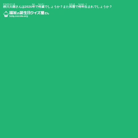
やながわ だいき
ねん
なんさい
われき
なんねん
う
栁川大樹
さんは2026
年
で
何歳
でしょうか？また
和暦
で
何年
生
まれでしょうか？