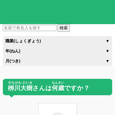
検索
職業(しょくぎょう)
▼
年(ねん)
▼
月(つき)
▼
やながわ だいき
なんさい
栁川大樹
さんは
何歳
ですか？