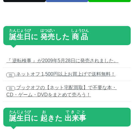
たんじょうび
はつばい
しょうひん
誕生日
に
発売
した
商品
『 逆転検事 』が2009年5月28日に発売されました。
ネットオフ 1,500円以上お買上げで送料無料！
PR
ブックオフの【ネット宅配買取】で不要な本・
PR
CD・ゲーム・DVDをまとめて売ろう！
たんじょうび
お
できごと
誕生日
に
起
きた
出来事