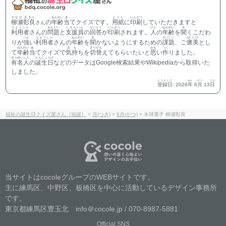
やなせ あきら
ねんれい
あ
ようし
いんさつ
柳瀬彰良
の
年齢
当
てクイズです。
用紙
に
印刷
していただきますと
さん
りようしゃ
もんだい
しえんいん
かいとう
いんさつ
ひと
ねんれい
き
利用者
さんの
問題
と
支援員
の
回答
が
印刷
されます。
人
の
年齢
を
聞
くこだわ
つよ
りようしゃ
ねんれい
き
かだい
ほうび
りが
強
い
利用者
さんの
年齢
を
聞
かないようにするための
課題
、ご
褒美
とし
ねんれい
あ
きも
きりかえ
おも
つく
て
年齢
当
てクイズで
気持
ちを
切替
えてもらいたいと
思
い
作
りました。
ゆうめいじん
たんじょうび
有名人
の
誕生日
などのデータはGoogle検索結果やWikipediaから取得いた
しました。
とうろくび
ねん
がつ
にち
登録日
:
2026
年
6
月
13
日
福祉の誕生日クイズ屋さん《福誕》
>
月(つき)
>
8月(がつ)
>
水球選手 柳瀬彰良
当サイトはcocoleグループのWEBサイトです。
主に練馬区、中野区、板橋区を中心に活動しているデザイン事務所
です。
東京都練馬区豊玉北 info＠cocole.jp / 070-8987-5881
Official SNS