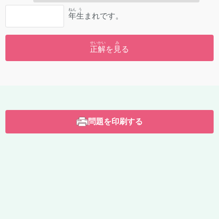
ねん
う
年
生
まれです。
せいかい
み
正解
を
見
る
問題を印刷する