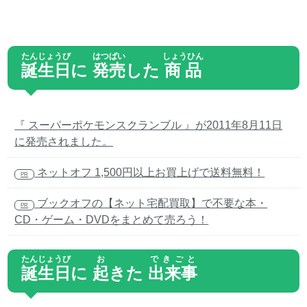
たんじょうび
はつばい
しょうひん
誕生日
に
発売
した
商品
『 スーパーポケモンスクランブル 』が2011年8月11日
に発売されました。
ネットオフ 1,500円以上お買上げで送料無料！
PR
ブックオフの【ネット宅配買取】で不要な本・
PR
CD・ゲーム・DVDをまとめて売ろう！
たんじょうび
お
できごと
誕生日
に
起
きた
出来事