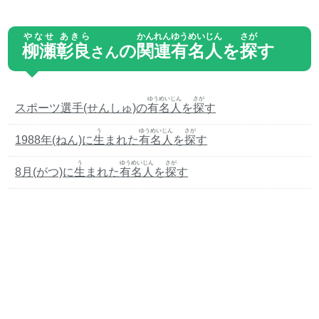
やなせ あきら
かんれん
ゆうめいじん
さが
柳瀬彰良
の
関連
有名人
を
探
す
さん
ゆうめいじん
さが
スポーツ選手(せんしゅ)の
有名人
を
探
す
う
ゆうめいじん
さが
1988年(ねん)に
生
まれた
有名人
を
探
す
う
ゆうめいじん
さが
8月(がつ)に
生
まれた
有名人
を
探
す