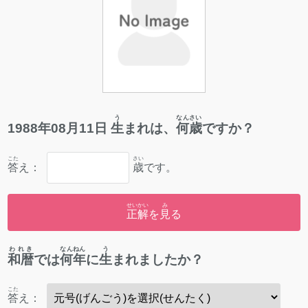
う
なんさい
1988
年
08
月
11
日
生
まれは、
何歳
ですか？
こた
さい
答
え：
歳
です。
せいかい
み
正解
を
見
る
われき
なんねん
う
和暦
では
何年
に
生
まれましたか？
こた
答
え：