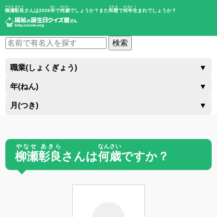
やなせ あきら
ねん
なんさい
われき
なんねん
う
柳瀬彰良
さんは2026
年
で
何歳
でしょうか？また
和暦
で
何年
生
まれでしょうか？
検索
職業(しょくぎょう)
▼
年(ねん)
▼
月(つき)
▼
やなせ あきら
なんさい
柳瀬彰良
さんは
何歳
ですか？