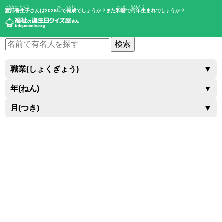
わたなべ かなこ
ねん
なんさい
われき
なんねん
う
渡部香生子
さんは2026
年
で
何歳
でしょうか？また
和暦
で
何年
生
まれでしょうか？
検索
職業(しょくぎょう)
▼
年(ねん)
▼
月(つき)
▼