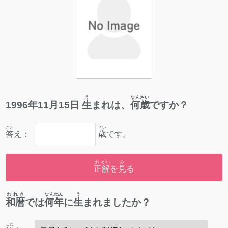
う
なんさい
1996
年
11
月
15
日
生
まれは、
何歳
ですか？
こた
さい
答
え：
歳
です。
せいかい
み
正解
を
見
る
われき
なんねん
う
和暦
では
何年
に
生
まれましたか？
こた