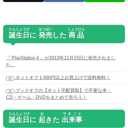
たんじょうび
はつばい
しょうひん
誕生日
に
発売
した
商品
『 PlayStation 4 』が2013年11月15日に発売されまし
た。
ネットオフ 1,500円以上お買上げで送料無料！
PR
ブックオフの【ネット宅配買取】で不要な本・
PR
CD・ゲーム・DVDをまとめて売ろう！
たんじょうび
お
できごと
誕生日
に
起
きた
出来事