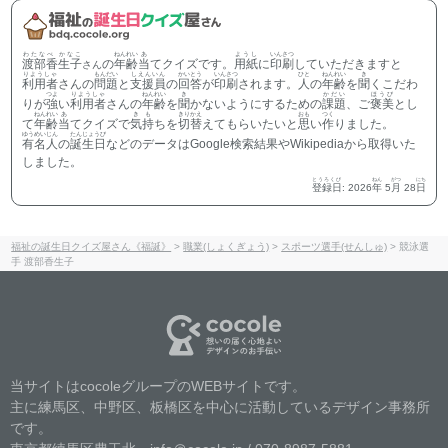
わたなべ かなこ
ねんれい
あ
ようし
いんさつ
渡部香生子
の
年齢
当
てクイズです。
用紙
に
印刷
していただきますと
さん
りようしゃ
もんだい
しえんいん
かいとう
いんさつ
ひと
ねんれい
き
利用者
さんの
問題
と
支援員
の
回答
が
印刷
されます。
人
の
年齢
を
聞
くこだわ
つよ
りようしゃ
ねんれい
き
かだい
ほうび
りが
強
い
利用者
さんの
年齢
を
聞
かないようにするための
課題
、ご
褒美
とし
ねんれい
あ
きも
きりかえ
おも
つく
て
年齢
当
てクイズで
気持
ちを
切替
えてもらいたいと
思
い
作
りました。
ゆうめいじん
たんじょうび
有名人
の
誕生日
などのデータはGoogle検索結果やWikipediaから取得いた
しました。
とうろくび
ねん
がつ
にち
登録日
:
2026
年
5
月
28
日
福祉の誕生日クイズ屋さん《福誕》
>
職業(しょくぎょう)
>
スポーツ選手(せんしゅ)
>
競泳選
手 渡部香生子
当サイトはcocoleグループのWEBサイトです。
主に練馬区、中野区、板橋区を中心に活動しているデザイン事務所
です。