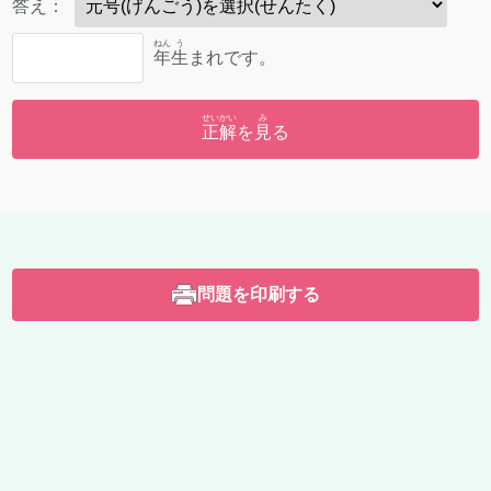
答
え：
ねん
う
年
生
まれです。
せいかい
み
正解
を
見
る
問題を印刷する