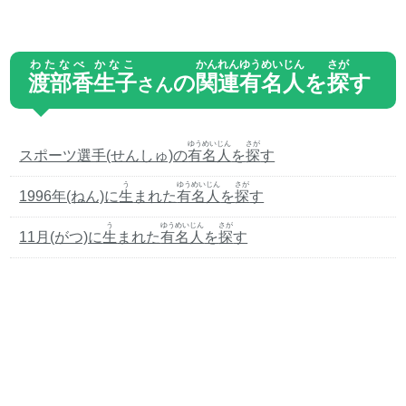
わたなべ かなこ
かんれん
ゆうめいじん
さが
渡部香生子
の
関連
有名人
を
探
す
さん
ゆうめいじん
さが
スポーツ選手(せんしゅ)の
有名人
を
探
す
う
ゆうめいじん
さが
1996年(ねん)に
生
まれた
有名人
を
探
す
う
ゆうめいじん
さが
11月(がつ)に
生
まれた
有名人
を
探
す