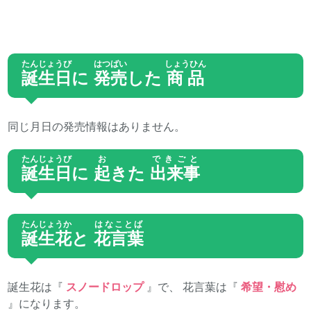
たんじょうび
はつばい
しょうひん
誕生日
に
発売
した
商品
同じ月日の発売情報はありません。
たんじょうび
お
できごと
誕生日
に
起
きた
出来事
たんじょうか
はなことば
誕生花
と
花言葉
誕生花は『
スノードロップ
』で、 花言葉は『
希望・慰め
』になります。