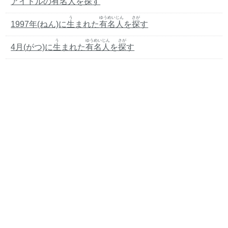
アイドルの
有名人
を
探
す
う
ゆうめいじん
さが
1997年(ねん)に
生
まれた
有名人
を
探
す
う
ゆうめいじん
さが
4月(がつ)に
生
まれた
有名人
を
探
す