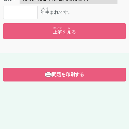
ねん
う
年
生
まれです。
せいかい
み
正解
を
見
る
問題を印刷する