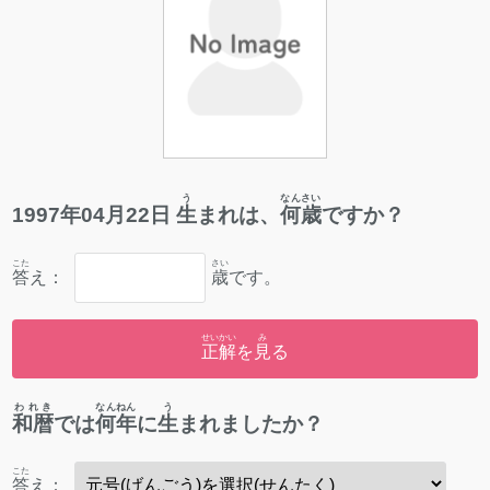
う
なんさい
1997
年
04
月
22
日
生
まれは、
何歳
ですか？
こた
さい
答
え：
歳
です。
せいかい
み
正解
を
見
る
われき
なんねん
う
和暦
では
何年
に
生
まれましたか？
こた
答
え：