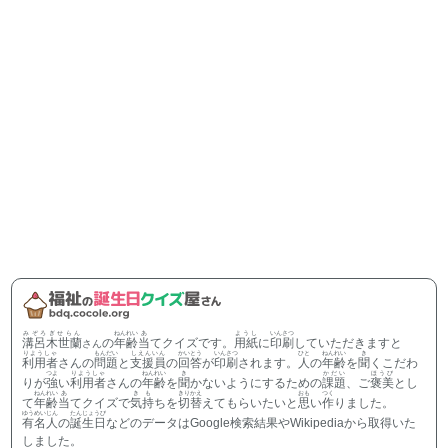
みぞろぎせらん
ねんれい
あ
ようし
いんさつ
溝呂木世蘭
の
年齢
当
てクイズです。
用紙
に
印刷
していただきますと
さん
りようしゃ
もんだい
しえんいん
かいとう
いんさつ
ひと
ねんれい
き
利用者
さんの
問題
と
支援員
の
回答
が
印刷
されます。
人
の
年齢
を
聞
くこだわ
つよ
りようしゃ
ねんれい
き
かだい
ほうび
りが
強
い
利用者
さんの
年齢
を
聞
かないようにするための
課題
、ご
褒美
とし
ねんれい
あ
きも
きりかえ
おも
つく
て
年齢
当
てクイズで
気持
ちを
切替
えてもらいたいと
思
い
作
りました。
ゆうめいじん
たんじょうび
有名人
の
誕生日
などのデータはGoogle検索結果やWikipediaから取得いた
しました。