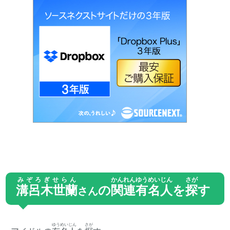
みぞろぎせらん
かんれん
ゆうめいじん
さが
溝呂木世蘭
の
関連
有名人
を
探
す
さん
ゆうめいじん
さが