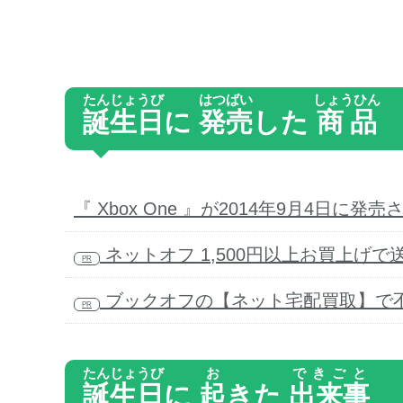
たんじょうび
はつばい
しょうひん
誕生日
に
発売
した
商品
『 Xbox One 』が2014年9月4日に発
ネットオフ 1,500円以上お買上げで
PR
ブックオフの【ネット宅配買取】で不
PR
たんじょうび
お
できごと
誕生日
に
起
きた
出来事