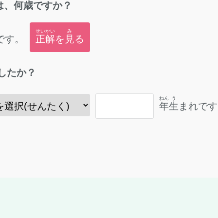
は、
何歳
ですか？
せいかい
み
です。
正解
を
見
る
したか？
ねん
う
年
生
まれです