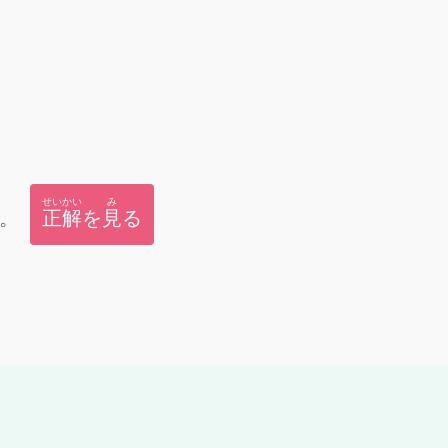
せいかい
み
。
正解
を
見
る