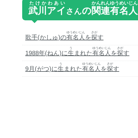
たけかわあい
かんれん
ゆうめいじん
武川アイ
の
関連
有名人
さん
ゆうめいじん
さが
歌手(かしゅ)の
有名人
を
探
す
う
ゆうめいじん
さが
1988年(ねん)に
生
まれた
有名人
を
探
す
う
ゆうめいじん
さが
9月(がつ)に
生
まれた
有名人
を
探
す