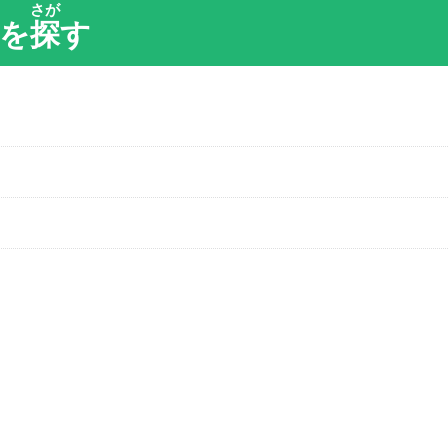
さが
を
探
す