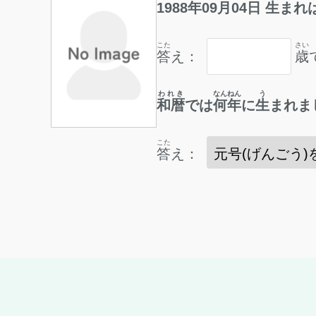
1988
年
09
月
04
日
生
まれ
こた
さい
答
え：
歳
われき
なんねん
う
和暦
では
何年
に
生
まれま
こた
答
え：