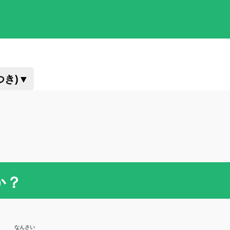
つき)
▼
か？
なんさい