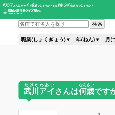
たけかわあい
ねん
なんさい
われき
なんねん
う
武川アイ
さんは2026
年
で
何歳
でしょうか？また
和暦
で
何年
生
まれでしょうか？
検索
職業(しょくぎょう)
▼
年(ねん)
▼
月(
たけかわあい
なんさい
武川アイ
さんは
何歳
です
う