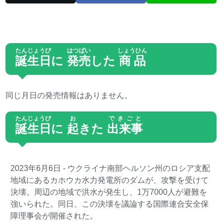
たんじょうび
はつばい
しょうひん
誕生日
に
発売
した
商品
同じ月日の発売情報はありません。
たんじょうび
お
できごと
誕生日
に
起
きた
出来事
2023年6月6日
- ウクライナ南部ヘルソン州のロシア支配
地域にあるカホウカ水力発電所のダムが、攻撃を受けて
決壊。周辺の地域で洪水が発生し、1万7000人が避難を
強いられた。同日、この決壊を議論する国際連合安全保
障理事会が開催された。