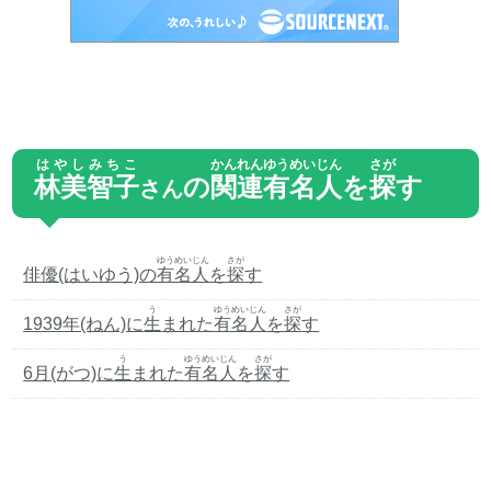
はやしみちこ
かんれん
ゆうめいじん
さが
林美智子
の
関連
有名人
を
探
す
さん
ゆうめいじん
さが
俳優(はいゆう)の
有名人
を
探
す
う
ゆうめいじん
さが
1939年(ねん)に
生
まれた
有名人
を
探
す
う
ゆうめいじん
さが
6月(がつ)に
生
まれた
有名人
を
探
す