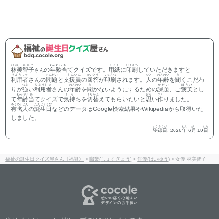
はやしみちこ
ねんれい
あ
ようし
いんさつ
林美智子
の
年齢
当
てクイズです。
用紙
に
印刷
していただきますと
さん
りようしゃ
もんだい
しえんいん
かいとう
いんさつ
ひと
ねんれい
き
利用者
さんの
問題
と
支援員
の
回答
が
印刷
されます。
人
の
年齢
を
聞
くこだわ
つよ
りようしゃ
ねんれい
き
かだい
ほうび
りが
強
い
利用者
さんの
年齢
を
聞
かないようにするための
課題
、ご
褒美
とし
ねんれい
あ
きも
きりかえ
おも
つく
て
年齢
当
てクイズで
気持
ちを
切替
えてもらいたいと
思
い
作
りました。
ゆうめいじん
たんじょうび
有名人
の
誕生日
などのデータはGoogle検索結果やWikipediaから取得いた
しました。
とうろくび
ねん
がつ
にち
登録日
:
2026
年
6
月
19
日
福祉の誕生日クイズ屋さん《福誕》
>
職業(しょくぎょう)
>
俳優(はいゆう)
>
女優 林美智子