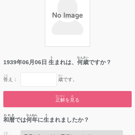
う
なんさい
1939
年
06
月
06
日
生
まれは、
何歳
ですか？
こた
さい
答
え：
歳
です。
せいかい
み
正解
を
見
る
われき
なんねん
う
和暦
では
何年
に
生
まれましたか？
こた