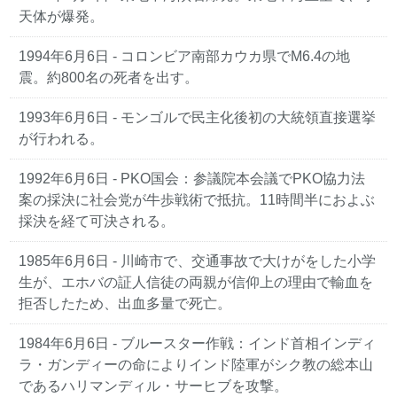
天体が爆発。
1994年6月6日
- コロンビア南部カウカ県でM6.4の地
震。約800名の死者を出す。
1993年6月6日
- モンゴルで民主化後初の大統領直接選挙
が行われる。
1992年6月6日
- PKO国会：参議院本会議でPKO協力法
案の採決に社会党が牛歩戦術で抵抗。11時間半におよぶ
採決を経て可決される。
1985年6月6日
- 川崎市で、交通事故で大けがをした小学
生が、エホバの証人信徒の両親が信仰上の理由で輸血を
拒否したため、出血多量で死亡。
1984年6月6日
- ブルースター作戦：インド首相インディ
ラ・ガンディーの命によりインド陸軍がシク教の総本山
であるハリマンディル・サーヒブを攻撃。