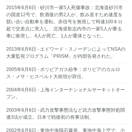
2015年6月6日
- 砂川市一家5人死傷事故：北海道砂川市
の国道12号で、飲酒後の男2人が、飲み直すため速度を
競い合い自動車を運転。赤信号を無視して時速100キロ
超で交差点に突入し、北海道歌志内市の一家5人が乗る
車に衝突し、4人が死亡、1人が重体となった。
2013年6月6日
- エドワード・スノーデンによってNSAの
大量監視プログラム「PRISM」が内部告発された。
2005年6月6日
- ボリビアガス紛争：ボリビアのカルロ
ス・メサ・ヒスベルト大統領が辞任。
2004年6月6日
- 上海インターナショナルサーキットオー
プン。
2003年6月6日
- 武力攻撃事態法など武力攻撃事態対処関
連3法が成立。日本で戦後初の有事法制。
2002年6月6日
- 東地中海隕石爆発。東地中海上空で、小