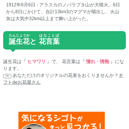
1912年6月6日
- アラスカのノバラプタ山が大噴火。6日
から8日にかけて、合計13km3のマグマが噴出し、火山
灰は大気中32km以上まで舞い上がった。
たんじょうか
はなことば
誕生花
と
花言葉
誕生花は『
ヒマワリ
』で、 花言葉は『
憧れ・情熱
』にな
ります。
あなただけのオリジナルの花束をおくりませんか？
ギ
PR
フトdeお花屋さん