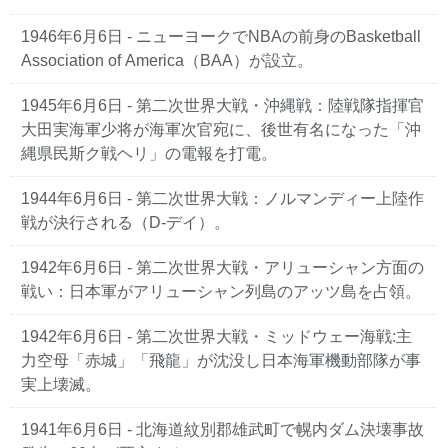
1946年6月6日
- ニューヨークでNBAの前身のBasketball
Association of America（BAA）が設立。
1945年6月6日
- 第二次世界大戦・沖縄戦：陸戦隊指揮官
大田実海軍少将が海軍次官宛に、後世有名になった「沖
縄県民斯ク戦ヘリ」の電報を打電。
1944年6月6日
- 第二次世界大戦：ノルマンディー上陸作
戦が決行される（D-デイ）。
1942年6月6日
- 第二次世界大戦・アリューシャン方面の
戦い：日本軍がアリューシャン列島のアッツ島を占領。
1942年6月6日
- 第二次世界大戦・ミッドウェー海戦:主
力空母「赤城」「飛龍」が沈没し日本海軍機動部隊が事
実上壊滅。
1941年6月6日
- 北海道紋別郡雄武町で幌内ダム決壊事故