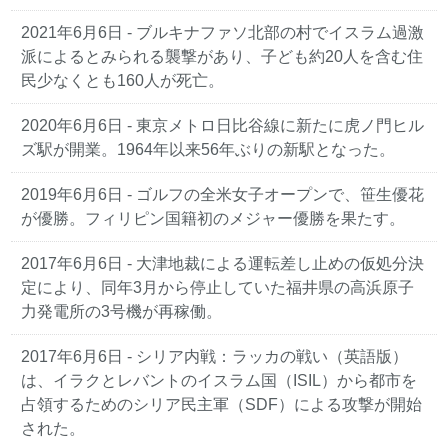
2021年6月6日
- ブルキナファソ北部の村でイスラム過激
派によるとみられる襲撃があり、子ども約20人を含む住
民少なくとも160人が死亡。
2020年6月6日
- 東京メトロ日比谷線に新たに虎ノ門ヒル
ズ駅が開業。1964年以来56年ぶりの新駅となった。
2019年6月6日
- ゴルフの全米女子オープンで、笹生優花
が優勝。フィリピン国籍初のメジャー優勝を果たす。
2017年6月6日
- 大津地裁による運転差し止めの仮処分決
定により、同年3月から停止していた福井県の高浜原子
力発電所の3号機が再稼働。
2017年6月6日
- シリア内戦：ラッカの戦い（英語版）
は、イラクとレバントのイスラム国（ISIL）から都市を
占領するためのシリア民主軍（SDF）による攻撃が開始
された。