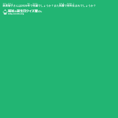
はやしみちこ
ねん
なんさい
われき
なんねん
う
林美智子
さんは2026
年
で
何歳
でしょうか？また
和暦
で
何年
生
まれでしょうか？