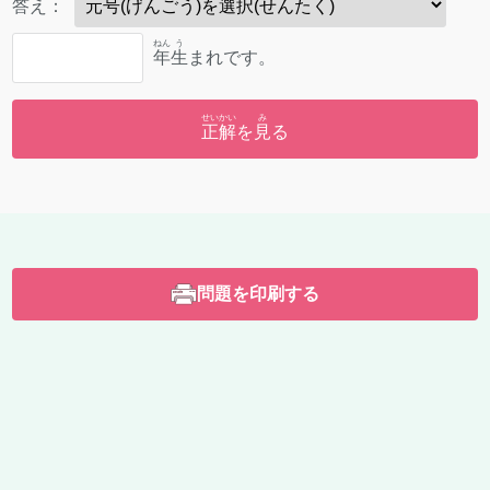
答
え：
ねん
う
年
生
まれです。
せいかい
み
正解
を
見
る
問題を印刷する