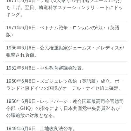
1971年6月6日
- ソ連で3人乗りの宇宙船ソユーズ11号打
ち上げ。翌日、軌道科学ステーションサリュートにドッ
キング。
1971年6月6日
- ベトナム戦争：ロンカンの戦い（英語
版）
1966年6月6日
- 公民権運動家ジェームズ・メレディスが
狙撃され負傷。
1952年6月6日
- 中央教育審議会設置。
1950年6月6日
- ズゴジェレツ条約（英語版）成立。ポー
ランドと東ドイツの国境がオーデル・ナイセ線に確定。
1950年6月6日
- レッドパージ：連合国軍最高司令官総司
令部（GHQ）の指令により日本共産党中央委員24名が
公職追放の対象となる。
1949年6月6日
- 土地改良法公布。