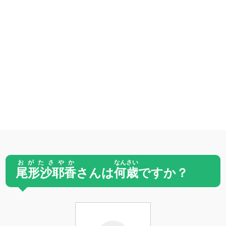
おがたさやか
なんさい
尾形沙耶香
さんは
何歳
ですか？