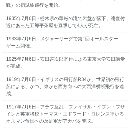
戦）の初試験飛行を開始。
1935年7月6日
- 栃木県の華厳の滝で岩盤が落下。滝壺付
近にあった五郎平茶屋を直撃して4人が死亡。
1933年7月6日
- メジャーリーグで第1回オールスター
ゲーム開催。
1925年7月6日
- 安田善次郎寄付による東京大学安田講堂
が完成。
1919年7月6日
- イギリスの飛行船R34が、世界初の飛行
船による、かつ、東から西方向への大西洋横断飛行を達
成。
1917年7月6日
- アラブ反乱：ファイサル・イブン・フサ
インと英軍将校トーマス・エドワード・ロレンス率いる
オスマン帝国への反乱軍がアカバを奪取。