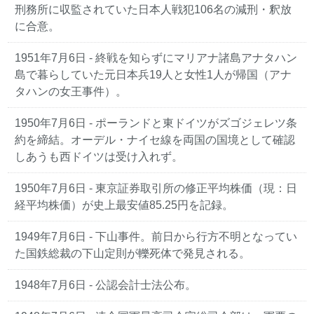
刑務所に収監されていた日本人戦犯106名の減刑・釈放
に合意。
1951年7月6日
- 終戦を知らずにマリアナ諸島アナタハン
島で暮らしていた元日本兵19人と女性1人が帰国（アナ
タハンの女王事件）。
1950年7月6日
- ポーランドと東ドイツがズゴジェレツ条
約を締結。オーデル・ナイセ線を両国の国境として確認
しあうも西ドイツは受け入れず。
1950年7月6日
- 東京証券取引所の修正平均株価（現：日
経平均株価）が史上最安値85.25円を記録。
1949年7月6日
- 下山事件。前日から行方不明となってい
た国鉄総裁の下山定則が轢死体で発見される。
1948年7月6日
- 公認会計士法公布。