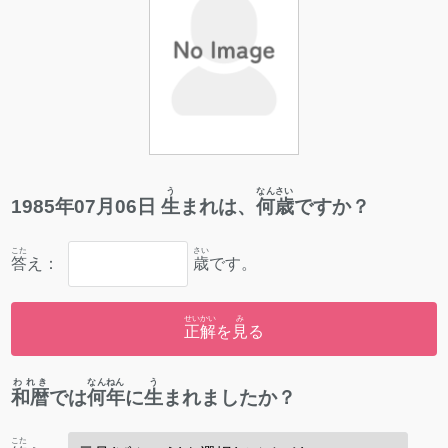
う
なんさい
1985
年
07
月
06
日
生
まれは、
何歳
ですか？
こた
さい
答
え：
歳
です。
せいかい
み
正解
を
見
る
われき
なんねん
う
和暦
では
何年
に
生
まれましたか？
こた