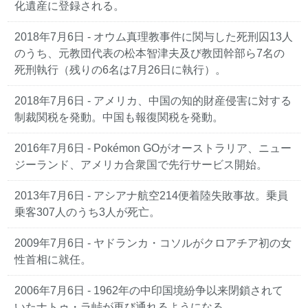
化遺産に登録される。
2018年7月6日
- オウム真理教事件に関与した死刑囚13人
のうち、元教団代表の松本智津夫及び教団幹部ら7名の
死刑執行（残りの6名は7月26日に執行）。
2018年7月6日
- アメリカ、中国の知的財産侵害に対する
制裁関税を発動。中国も報復関税を発動。
2016年7月6日
- Pokémon GOがオーストラリア、ニュー
ジーランド、アメリカ合衆国で先行サービス開始。
2013年7月6日
- アシアナ航空214便着陸失敗事故。乗員
乗客307人のうち3人が死亡。
2009年7月6日
- ヤドランカ・コソルがクロアチア初の女
性首相に就任。
2006年7月6日
- 1962年の中印国境紛争以来閉鎖されて
いたナトゥ・ラ峠が再び通れるようになる。