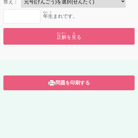
答
え：
ねん
う
年
生
まれです。
せいかい
み
正解
を
見
る
問題を印刷する