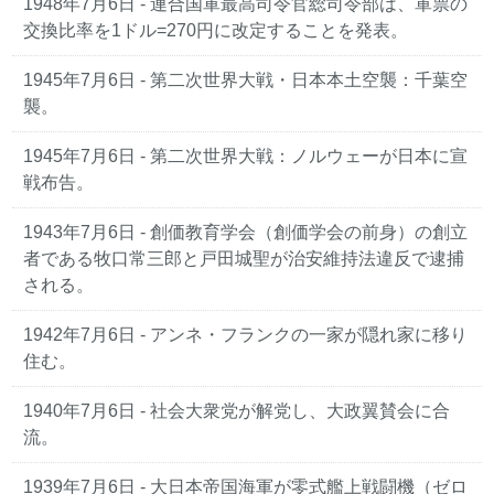
1948年7月6日
- 連合国軍最高司令官総司令部は、軍票の
交換比率を1ドル=270円に改定することを発表。
1945年7月6日
- 第二次世界大戦・日本本土空襲：千葉空
襲。
1945年7月6日
- 第二次世界大戦：ノルウェーが日本に宣
戦布告。
1943年7月6日
- 創価教育学会（創価学会の前身）の創立
者である牧口常三郎と戸田城聖が治安維持法違反で逮捕
される。
1942年7月6日
- アンネ・フランクの一家が隠れ家に移り
住む。
1940年7月6日
- 社会大衆党が解党し、大政翼賛会に合
流。
1939年7月6日
- 大日本帝国海軍が零式艦上戦闘機（ゼロ