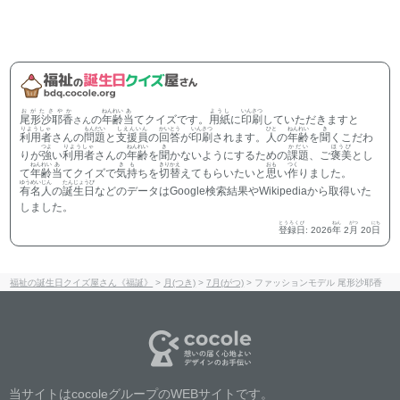
おがたさやか
ねんれい
あ
ようし
いんさつ
尾形沙耶香
の
年齢
当
てクイズです。
用紙
に
印刷
していただきますと
さん
りようしゃ
もんだい
しえんいん
かいとう
いんさつ
ひと
ねんれい
き
利用者
さんの
問題
と
支援員
の
回答
が
印刷
されます。
人
の
年齢
を
聞
くこだわ
つよ
りようしゃ
ねんれい
き
かだい
ほうび
りが
強
い
利用者
さんの
年齢
を
聞
かないようにするための
課題
、ご
褒美
とし
ねんれい
あ
きも
きりかえ
おも
つく
て
年齢
当
てクイズで
気持
ちを
切替
えてもらいたいと
思
い
作
りました。
ゆうめいじん
たんじょうび
有名人
の
誕生日
などのデータはGoogle検索結果やWikipediaから取得いた
しました。
とうろくび
ねん
がつ
にち
登録日
:
2026
年
2
月
20
日
福祉の誕生日クイズ屋さん《福誕》
>
月(つき)
>
7月(がつ)
>
ファッションモデル 尾形沙耶香
当サイトはcocoleグループのWEBサイトです。