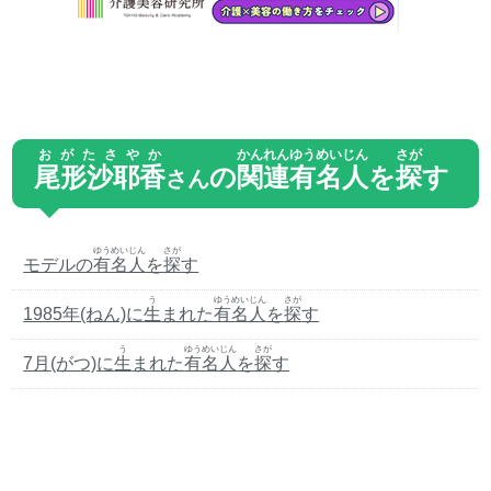
おがたさやか
かんれん
ゆうめいじん
さが
尾形沙耶香
の
関連
有名人
を
探
す
さん
ゆうめいじん
さが
モデルの
有名人
を
探
す
う
ゆうめいじん
さが
1985年(ねん)に
生
まれた
有名人
を
探
す
う
ゆうめいじん
さが
7月(がつ)に
生
まれた
有名人
を
探
す