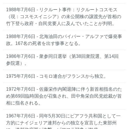
1988年7月6日
- リクルート事件：リクルートコスモス
（現：コスモスイニシア）の未公開株の譲渡先が首相の
竹下登ら政府・自民党要人に及んでいたことが判明。
1988年7月6日
- 北海油田のパイパー・アルファで爆発事
故。167名の死者を出す惨事となる。
1986年7月6日
- 衆参同日選挙（第38回衆院選、第14回
参院選）。
1975年7月6日
- コモロ連合がフランスから独立。
1972年7月6日
- 佐藤栄作内閣退陣に伴う新首相指名のた
め第69回臨時国会が召集され、田中角栄自民党総裁が首
相に指名される。
1967年7月6日
- 同年5月30日にビアフラ共和国として一
方的にナイジェリア連邦からの独立を宣言した東部州