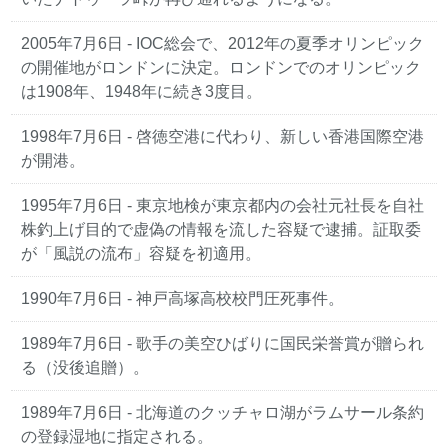
2005年7月6日
- IOC総会で、2012年の夏季オリンピック
の開催地がロンドンに決定。ロンドンでのオリンピック
は1908年、1948年に続き3度目。
1998年7月6日
- 啓徳空港に代わり、新しい香港国際空港
が開港。
1995年7月6日
- 東京地検が東京都内の会社元社長を自社
株釣上げ目的で虚偽の情報を流した容疑で逮捕。証取委
が「風説の流布」容疑を初適用。
1990年7月6日
- 神戸高塚高校校門圧死事件。
1989年7月6日
- 歌手の美空ひばりに国民栄誉賞が贈られ
る（没後追贈）。
1989年7月6日
- 北海道のクッチャロ湖がラムサール条約
の登録湿地に指定される。