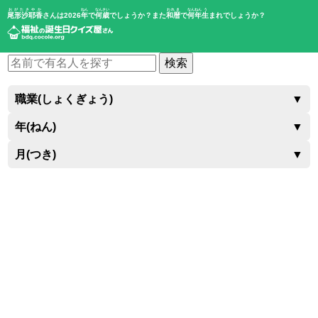
おがたさやか
ねん
なんさい
われき
なんねん
う
尾形沙耶香
さんは2026
年
で
何歳
でしょうか？また
和暦
で
何年
生
まれでしょうか？
検索
職業(しょくぎょう)
▼
年(ねん)
▼
月(つき)
▼