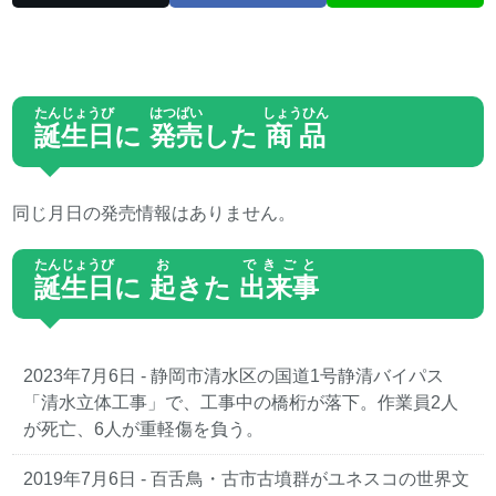
たんじょうび
はつばい
しょうひん
誕生日
に
発売
した
商品
同じ月日の発売情報はありません。
たんじょうび
お
できごと
誕生日
に
起
きた
出来事
2023年7月6日
- 静岡市清水区の国道1号静清バイパス
「清水立体工事」で、工事中の橋桁が落下。作業員2人
が死亡、6人が重軽傷を負う。
2019年7月6日
- 百舌鳥・古市古墳群がユネスコの世界文