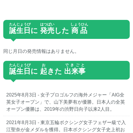
たんじょうび
はつばい
しょうひん
誕生日
に
発売
した
商品
同じ月日の発売情報はありません。
たんじょうび
お
できごと
誕生日
に
起
きた
出来事
2025年8月3日
- 女子プロゴルフの海外メジャー「AIG全
英女子オープン」で、山下美夢有が優勝。日本人の全英
オープン優勝は、2019年の渋野日向子以来2人目。
2021年8月3日
- 東京五輪ボクシング女子フェザー級で入
江聖奈が金メダルを獲得。日本ボクシング女子史上初お