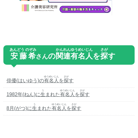
あんどう のぞみ
かんれん
ゆうめいじん
さが
安藤希
の
関連
有名人
を
探
す
さん
ゆうめいじん
さが
俳優(はいゆう)の
有名人
を
探
す
う
ゆうめいじん
さが
1982年(ねん)に
生
まれた
有名人
を
探
す
う
ゆうめいじん
さが
8月(がつ)に
生
まれた
有名人
を
探
す