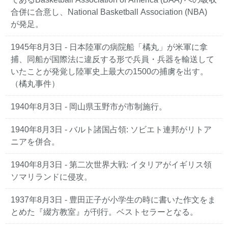
合併に合意し、National Basketball Association (NBA)
が発足。
1945年8月3日
- 日本陸軍の病院船「橘丸」が米軍に拿
捕、同船が国際法に違反する形で兵員・兵器を輸送して
いたことが発覚し陸軍史上最大の1500の捕虜を出す。
（橘丸事件）
1940年8月3日
- 岡山県玉野市が市制施行。
1940年8月3日
- バルト諸国占領: ソビエト連邦がリトア
ニアを併合。
1940年8月3日
- 第二次世界大戦: イタリアがイギリス領
ソマリランドに侵攻。
1937年8月3日
- 豊田正子が小学生の時に書いた作文をま
とめた『綴方教室』が刊行。ベストセラーとなる。