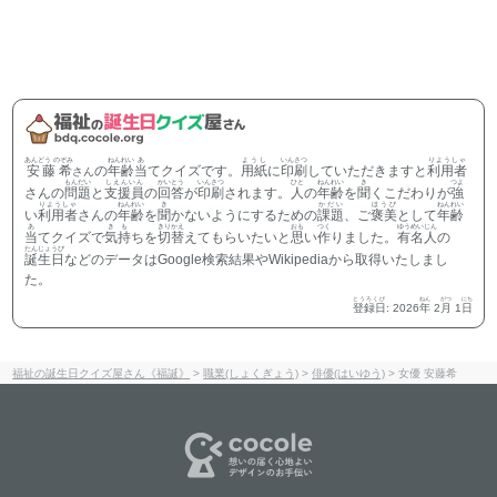
あんどう のぞみ
ねんれい
あ
ようし
いんさつ
りようしゃ
安藤希
の
年齢
当
てクイズです。
用紙
に
印刷
していただきますと
利用者
さん
もんだい
しえんいん
かいとう
いんさつ
ひと
ねんれい
き
つよ
さんの
問題
と
支援員
の
回答
が
印刷
されます。
人
の
年齢
を
聞
くこだわりが
強
りようしゃ
ねんれい
き
かだい
ほうび
ねんれい
い
利用者
さんの
年齢
を
聞
かないようにするための
課題
、ご
褒美
として
年齢
あ
きも
きりかえ
おも
つく
ゆうめいじん
当
てクイズで
気持
ちを
切替
えてもらいたいと
思
い
作
りました。
有名人
の
たんじょうび
誕生日
などのデータはGoogle検索結果やWikipediaから取得いたしまし
た。
とうろくび
ねん
がつ
にち
登録日
:
2026
年
2
月
1
日
福祉の誕生日クイズ屋さん《福誕》
>
職業(しょくぎょう)
>
俳優(はいゆう)
>
女優 安藤希