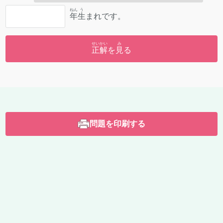
ねん
う
年
生
まれです。
せいかい
み
正解
を
見
る
問題を印刷する