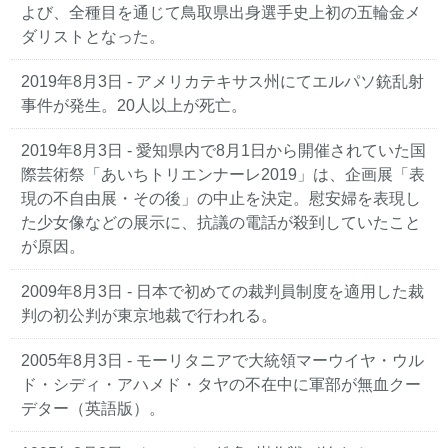
よび、全種目を通じて鳥取県出身選手史上初の五輪金メ
ダリストとなった。
2019年8月3日
- アメリカテキサス州にてエルパソ銃乱射
事件が発生。20人以上が死亡。
2019年8月3日
- 愛知県内で8月1日から開催されていた国
際芸術祭「あいちトリエンナーレ2019」は、企画展「表
現の不自由展・その後」の中止を決定。慰安婦を表現し
た少女像などの展示に、抗議の電話が殺到していたこと
が原因。
2009年8月3日
- 日本で初めての裁判員制度を適用した裁
判の初公判が東京地裁で行われる。
2005年8月3日
- モーリタニアで大統領マーウイヤ・ウル
ド・シディ・アハメド・タヤの不在中に軍部が無血クー
デター（英語版）。