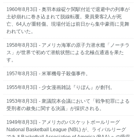
1960年8月3日
- 奥羽本線碇ケ関駅付近で退避中の列車が
土砂崩れに巻き込まれて脱線転覆。乗員乗客2人が死
亡、64人が重軽傷。現場付近は前日から集中豪雨に見舞
われていた。
1958年8月3日
- アメリカ海軍の原子力潜水艦「ノーチラ
ス」が世界で初めて潜航状態による北極点通過を果た
す。
1957年8月3日
- 米軍機母子殺傷事件。
1955年8月3日
- 少女漫画雑誌『りぼん』が創刊。
1953年8月3日
- 衆議院本会議において「戦争犯罪による
受刑者の赦免に関する決議」が採択される。
1949年8月3日
- アメリカのバスケットボールリーグ
National Basketball League (NBL) が、ライバルリーグ
であるBasketball Association of America (BAA) への吸収