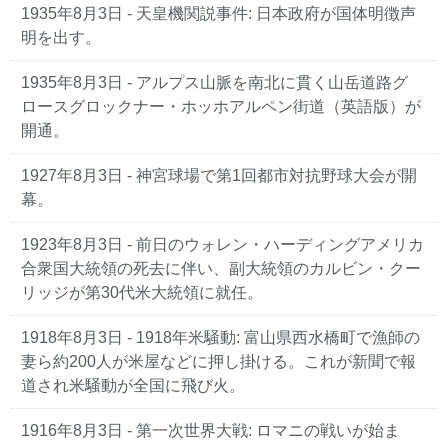
1935年8月3日
- 天皇機関説事件: 日本政府が国体明徴声
明を出す。
1935年8月3日
- アルプス山脈を南北に貫く山岳道路グ
ロースグロックナー・ホッホアルペン街道（英語版）が
開通。
1927年8月3日
- 神宮球場で第1回都市対抗野球大会が開
幕。
1923年8月3日
- 前日のウォレン・ハーディングアメリカ
合衆国大統領の死去に伴い、副大統領のカルビン・クー
リッジが第30代米大統領に就任。
1918年8月3日
- 1918年米騒動: 富山県西水橋町で漁師の
妻ら約200人が米屋などに押し掛ける。これが新聞で報
道され米騒動が全国に飛び火。
1916年8月3日
- 第一次世界大戦: ロマニの戦いが始ま