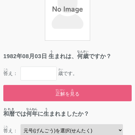
う
なんさい
1982
年
08
月
03
日
生
まれは、
何歳
ですか？
こた
さい
答
え：
歳
です。
せいかい
み
正解
を
見
る
われき
なんねん
う
和暦
では
何年
に
生
まれましたか？
こた
答
え：