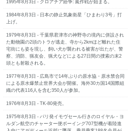
1995年8月3日
- クロアチア紛争: 嵐作戦が始まる。
1984年8月3日
- 日本の静止気象衛星「ひまわり3号」打
上げ。
1979年8月3日
- 千葉県君津市の神野寺の境内に併設され
た動物園の2頭のトラが逃走、寺から2kmほど離れた住
宅街にも姿を現し、飼い犬が襲われる被害が出たが、警
察、消防、猟友会、猟犬などによる27日間の捜索の末2
頭とも射殺される。
1977年8月3日
- 広島市で14年ぶりの原水協・原水禁合同
による原水爆禁止世界大会が開催。海外30カ国14国際組
織の代表116人を含む350人が参加。
1976年8月3日
- TK-80発売。
1975年8月3日
- パリ発イモヴセール行きのロイヤル・ヨ
ルダン航空のチャーター便ボーイング707型機が着陸進
入中にアガディール近郊に墜落、乗員乗客188名全員が