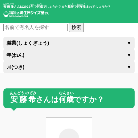
あんどう のぞみ
ねん
なんさい
われき
なんねん
う
安藤希
さんは2026
年
で
何歳
でしょうか？また
和暦
で
何年
生
まれでしょうか？
検索
職業(しょくぎょう)
▼
年(ねん)
▼
月(つき)
▼
あんどう のぞみ
なんさい
安藤希
さんは
何歳
ですか？