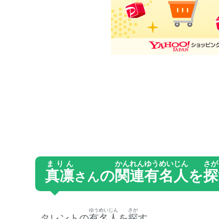
まりん
かんれん
ゆうめいじん
さが
真凛
の
関連
有名人
を
探
さん
ゆうめいじん
さが
タレントの
有名人
を
探
す