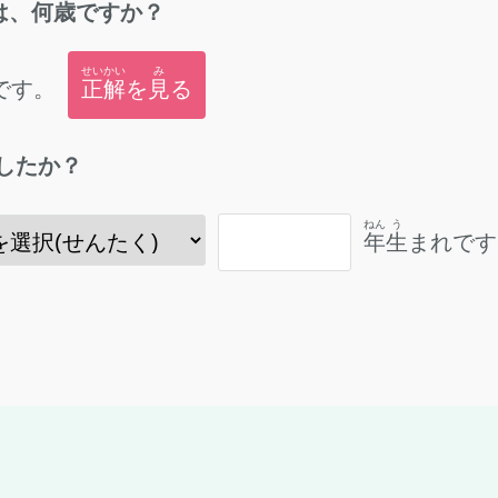
は、
何歳
ですか？
せいかい
み
です。
正解
を
見
る
したか？
ねん
う
年
生
まれです