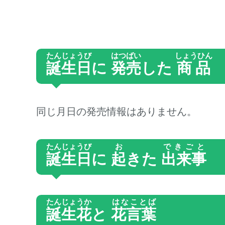
たんじょうび
はつばい
しょうひん
誕生日
に
発売
した
商品
同じ月日の発売情報はありません。
たんじょうび
お
できごと
誕生日
に
起
きた
出来事
たんじょうか
はなことば
誕生花
と
花言葉