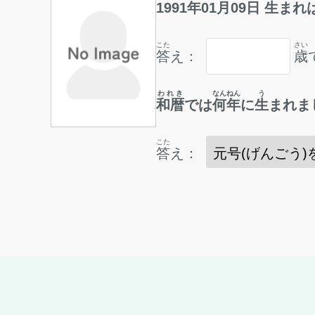
1991
年
01
月
09
日
生
まれ
こた
さい
答
え：
歳
われき
なんねん
う
和暦
では
何年
に
生
まれま
こた
答
え：