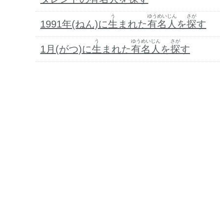
う
ゆうめいじん
さが
1991年(ねん)に
生
まれた
有名人
を
探
す
う
ゆうめいじん
さが
1月(がつ)に
生
まれた
有名人
を
探
す