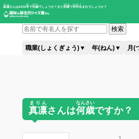
まりん
ねん
なんさい
われき
なんねん
う
真凛
さんは2026
年
で
何歳
でしょうか？また
和暦
で
何年
生
まれでしょうか？
検索
職業(しょくぎょう)
▼
年(ねん)
▼
月(
まりん
なんさい
真凛
さんは
何歳
ですか？
う