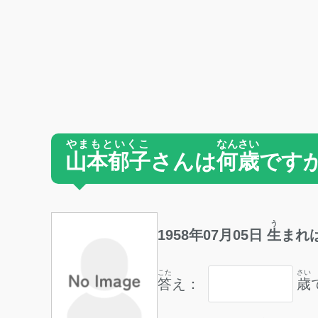
やまもといくこ
なんさい
山本郁子
さんは
何歳
です
う
1958
年
07
月
05
日
生
まれ
こた
さい
答
え：
歳