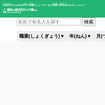
やまもといくこ
ねん
なんさい
われき
なんねん
う
山本郁子
さんは2026
年
で
何歳
でしょうか？また
和暦
で
何年
生
まれでしょうか？
検索
職業(しょくぎょう)
▼
年(ねん)
▼
月(