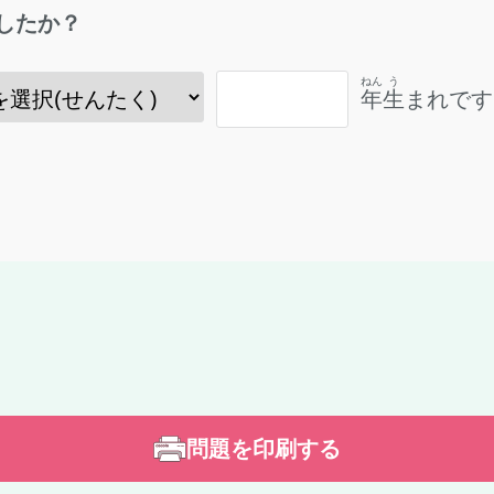
したか？
ねん
う
年
生
まれです
問題を印刷する