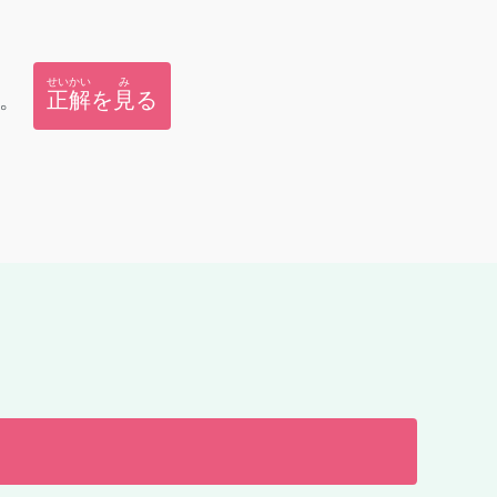
せいかい
み
。
正解
を
見
る