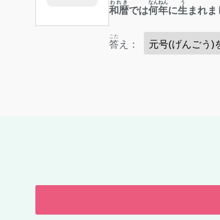
われき
なんねん
う
和暦
では
何年
に
生
まれま
こた
答
え：