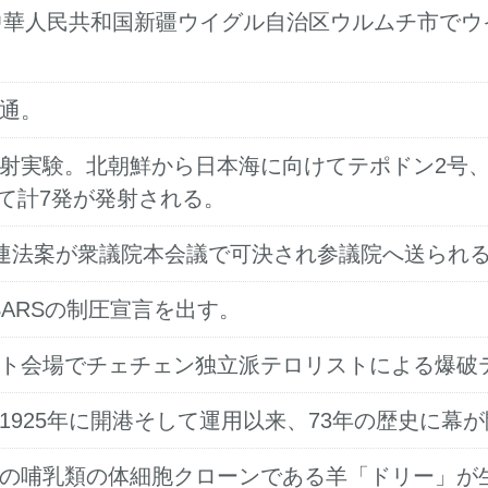
乱。中華人民共和国新疆ウイグル自治区ウルムチ市で
開通。
発射実験。北朝鮮から日本海に向けてテポドン2号
て計7発が発射される。
化関連法案が衆議院本会議で可決され参議院へ送られ
がSARSの制圧宣言を出す。
ート会場でチェチェン独立派テロリストによる爆破
1925年に開港そして運用以来、73年の歴史に幕
初の哺乳類の体細胞クローンである羊「ドリー」が