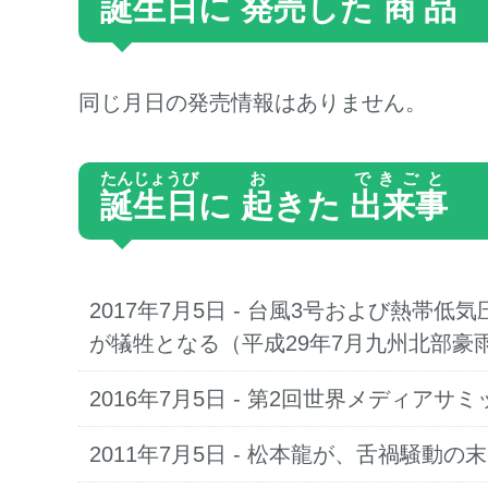
誕生日
に
発売
した
商品
同じ月日の発売情報はありません。
たんじょうび
お
できごと
誕生日
に
起
きた
出来事
2017年7月5日
- 台風3号および熱帯低
が犠牲となる（平成29年7月九州北部豪
2016年7月5日
- 第2回世界メディアサ
2011年7月5日
- 松本龍が、舌禍騒動の