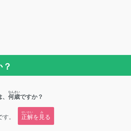
か？
なんさい
は、
何歳
ですか？
せいかい
み
です。
正解
を
見
る