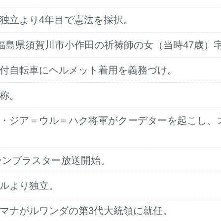
の独立より4年目で憲法を採択。
: 福島県須賀川市小作田の祈祷師の女（当時47歳
機付自転車にヘルメット着用を義務づけ。
改称。
ド・ジア＝ウル＝ハク将軍がクーデターを起こし、
シーンブラスター放送開始。
ガルより独立。
リマナがルワンダの第3代大統領に就任。