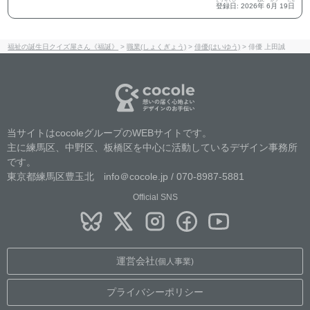
とうろくび
ねん
がつ
にち
登録日
:
2026
年
6
月
19
日
福祉の誕生日クイズ屋さん《福誕》
>
職業(しょくぎょう)
>
俳優(はいゆう)
>
俳優 上田誠
当サイトはcocoleグループのWEBサイトです。
主に練馬区、中野区、板橋区を中心に活動しているデザイン事務所
です。
東京都練馬区豊玉北 info＠cocole.jp / 070-8987-5881
Official SNS
運営会社
(個人事業)
プライバシーポリシー