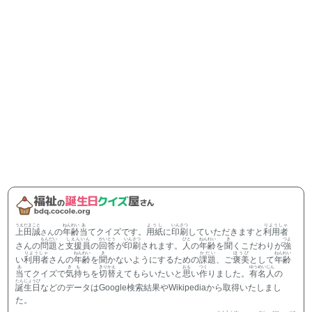
うえだまこと
ねんれい
あ
ようし
いんさつ
りようしゃ
上田誠
の
年齢
当
てクイズです。
用紙
に
印刷
していただきますと
利用者
さん
もんだい
しえんいん
かいとう
いんさつ
ひと
ねんれい
き
つよ
さんの
問題
と
支援員
の
回答
が
印刷
されます。
人
の
年齢
を
聞
くこだわりが
強
りようしゃ
ねんれい
き
かだい
ほうび
ねんれい
い
利用者
さんの
年齢
を
聞
かないようにするための
課題
、ご
褒美
として
年齢
あ
きも
きりかえ
おも
つく
ゆうめいじん
当
てクイズで
気持
ちを
切替
えてもらいたいと
思
い
作
りました。
有名人
の
たんじょうび
誕生日
などのデータはGoogle検索結果やWikipediaから取得いたしまし
た。