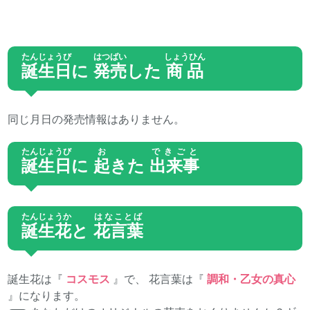
たんじょうび
はつばい
しょうひん
誕生日
に
発売
した
商品
同じ月日の発売情報はありません。
たんじょうび
お
できごと
誕生日
に
起
きた
出来事
たんじょうか
はなことば
誕生花
と
花言葉
誕生花は『
コスモス
』で、 花言葉は『
調和・乙女の真心
』になります。