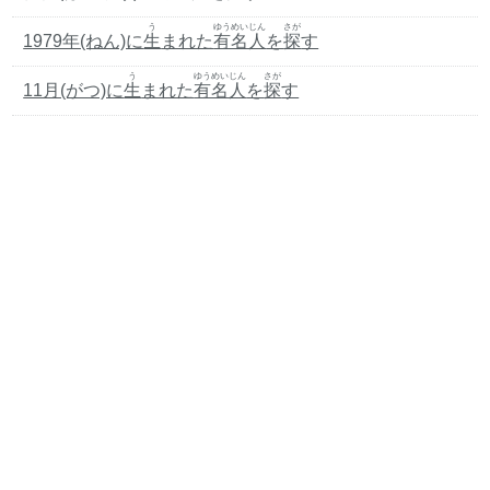
う
ゆうめいじん
さが
1979年(ねん)に
生
まれた
有名人
を
探
す
う
ゆうめいじん
さが
11月(がつ)に
生
まれた
有名人
を
探
す