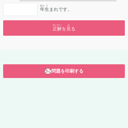
ねん
う
年
生
まれです。
せいかい
み
正解
を
見
る
問題を印刷する