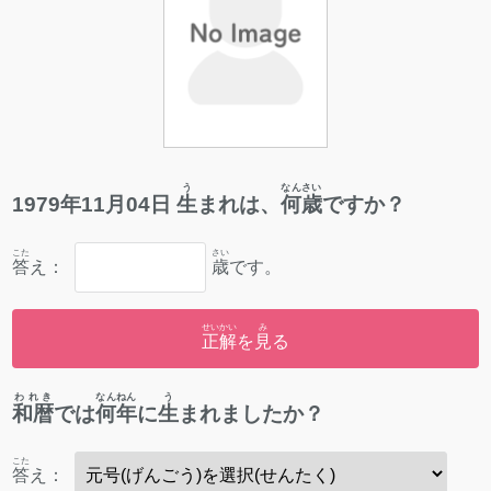
う
なんさい
1979
年
11
月
04
日
生
まれは、
何歳
ですか？
こた
さい
答
え：
歳
です。
せいかい
み
正解
を
見
る
われき
なんねん
う
和暦
では
何年
に
生
まれましたか？
こた
答
え：