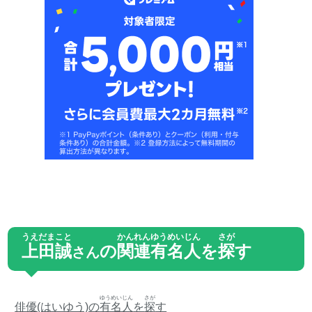
うえだまこと
かんれん
ゆうめいじん
さが
上田誠
の
関連
有名人
を
探
す
さん
ゆうめいじん
さが
俳優(はいゆう)の
有名人
を
探
す