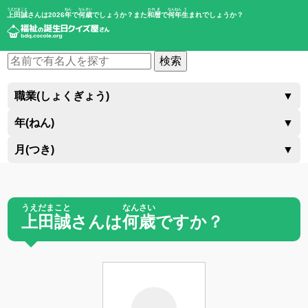
うえだまこと
ねん
なんさい
われき
なんねん
う
上田誠
さんは2026
年
で
何歳
でしょうか？また
和暦
で
何年
生
まれでしょうか？
検索
職業(しょくぎょう)
▼
年(ねん)
▼
月(つき)
▼
うえだまこと
なんさい
上田誠
さんは
何歳
ですか？