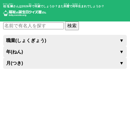
かつら しおだい
ねん
なんさい
われき
なんねん
う
桂塩鯛
さんは2026
年
で
何歳
でしょうか？また
和暦
で
何年
生
まれでしょうか？
検索
職業(しょくぎょう)
▼
年(ねん)
▼
月(つき)
▼