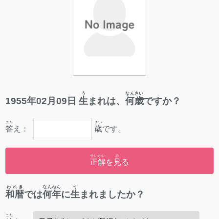
う
なんさい
1955
年
02
月
09
日
生
まれは、
何歳
ですか？
こた
さい
答
え：
歳
です。
せいかい
み
正解
を
見
る
われき
なんねん
う
和暦
では
何年
に
生
まれましたか？
こた