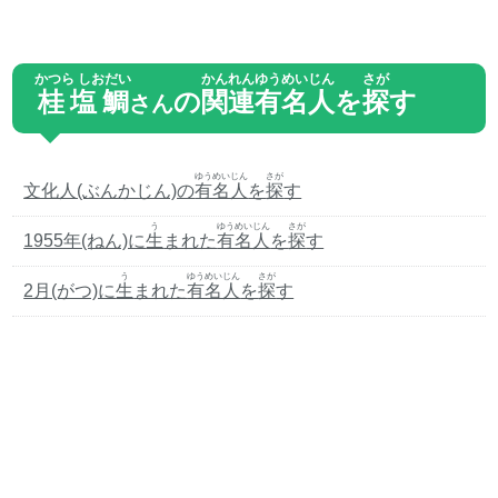
かつら しおだい
かんれん
ゆうめいじん
さが
桂塩鯛
の
関連
有名人
を
探
す
さん
ゆうめいじん
さが
文化人(ぶんかじん)の
有名人
を
探
す
う
ゆうめいじん
さが
1955年(ねん)に
生
まれた
有名人
を
探
す
う
ゆうめいじん
さが
2月(がつ)に
生
まれた
有名人
を
探
す