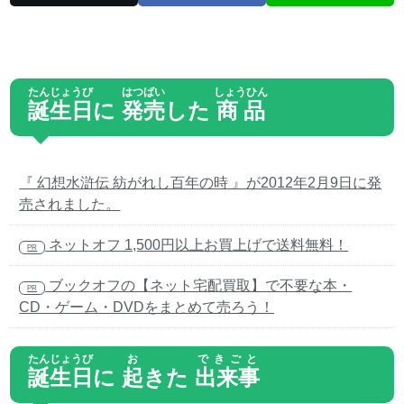
たんじょうび
はつばい
しょうひん
誕生日
に
発売
した
商品
『 幻想水滸伝 紡がれし百年の時 』が2012年2月9日に発
売されました。
ネットオフ 1,500円以上お買上げで送料無料！
PR
ブックオフの【ネット宅配買取】で不要な本・
PR
CD・ゲーム・DVDをまとめて売ろう！
たんじょうび
お
できごと
誕生日
に
起
きた
出来事