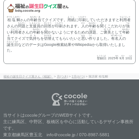
かつら しおだい
ねんれい
あ
ようし
いんさつ
りようしゃ
桂塩鯛
の
年齢
当
てクイズです。
用紙
に
印刷
していただきますと
利用者
さん
もんだい
しえんいん
かいとう
いんさつ
ひと
ねんれい
き
つよ
さんの
問題
と
支援員
の
回答
が
印刷
されます。
人
の
年齢
を
聞
くこだわりが
強
りようしゃ
ねんれい
き
かだい
ほうび
ねんれい
い
利用者
さんの
年齢
を
聞
かないようにするための
課題
、ご
褒美
として
年齢
あ
きも
きりかえ
おも
つく
ゆうめいじん
当
てクイズで
気持
ちを
切替
えてもらいたいと
思
い
作
りました。
有名人
の
たんじょうび
誕生日
などのデータはGoogle検索結果やWikipediaから取得いたしまし
た。
とうろくび
ねん
がつ
にち
登録日
:
2025
年
9
月
10
日
福祉の誕生日クイズ屋さん《福誕》
>
月(つき)
>
2月(がつ)
>
落語家 桂塩鯛
当サイトはcocoleグループのWEBサイトです。
主に練馬区、中野区、板橋区を中心に活動しているデザイン事務所
です。
東京都練馬区豊玉北 info＠cocole.jp / 070-8987-5881