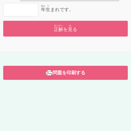
ねん
う
年
生
まれです。
せいかい
み
正解
を
見
る
問題を印刷する