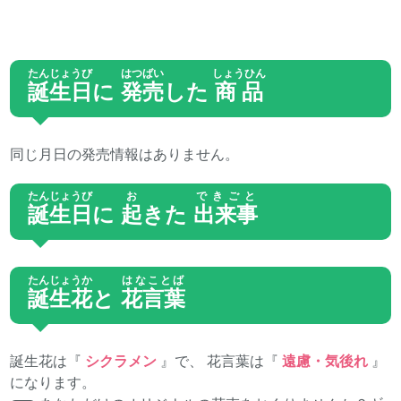
たんじょうび
はつばい
しょうひん
誕生日
に
発売
した
商品
同じ月日の発売情報はありません。
たんじょうび
お
できごと
誕生日
に
起
きた
出来事
たんじょうか
はなことば
誕生花
と
花言葉
誕生花は『
シクラメン
』で、 花言葉は『
遠慮・気後れ
』
になります。