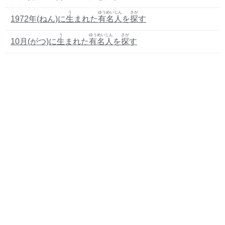
う
ゆうめいじん
さが
1972年(ねん)に
生
まれた
有名人
を
探
す
う
ゆうめいじん
さが
10月(がつ)に
生
まれた
有名人
を
探
す