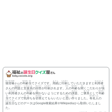
ねこぜつばき
ねんれい
あ
ようし
いんさつ
りようしゃ
猫背椿
の
年齢
当
てクイズです。
用紙
に
印刷
していただきますと
利用者
さん
もんだい
しえんいん
かいとう
いんさつ
ひと
ねんれい
き
つよ
さんの
問題
と
支援員
の
回答
が
印刷
されます。
人
の
年齢
を
聞
くこだわりが
強
りようしゃ
ねんれい
き
かだい
ほうび
ねんれい
い
利用者
さんの
年齢
を
聞
かないようにするための
課題
、ご
褒美
として
年齢
あ
きも
きりかえ
おも
つく
ゆうめいじん
当
てクイズで
気持
ちを
切替
えてもらいたいと
思
い
作
りました。
有名人
の
たんじょうび
誕生日
などのデータはGoogle検索結果やWikipediaから取得いたしまし
た。