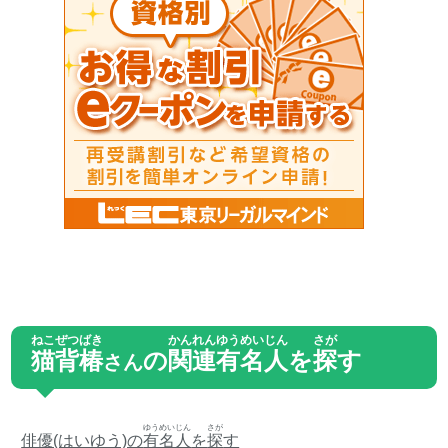
ねこぜつばき
かんれん
ゆうめいじん
さが
猫背椿
の
関連
有名人
を
探
す
さん
ゆうめいじん
さが
俳優(はいゆう)の
有名人
を
探
す