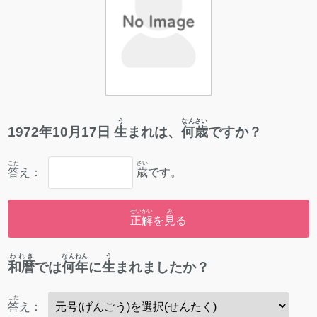
う
なんさい
1972
年
10
月
17
日
生
まれは、
何歳
ですか？
こた
さい
答
え：
歳
です。
せいかい
み
正解
を
見
る
われき
なんねん
う
和暦
では
何年
に
生
まれましたか？
こた
答
え：