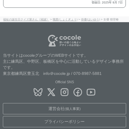
とうろくび
ねん
がつ
にち
登録日
:
2025
年
9
月
7
日
福祉の誕生日クイズ屋さん《福誕》
>
職業(しょくぎょう)
>
俳優(はいゆう)
>
女優 猫背椿
当サイトはcocoleグループのWEBサイトです。
主に練馬区、中野区、板橋区を中心に活動しているデザイン事務所
です。
東京都練馬区豊玉北 info＠cocole.jp / 070-8987-5881
Official SNS
運営会社
(個人事業)
プライバシーポリシー