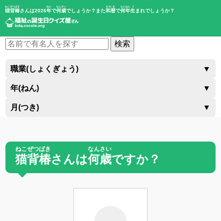
ねこぜつばき
ねん
なんさい
われき
なんねん
う
猫背椿
さんは2026
年
で
何歳
でしょうか？また
和暦
で
何年
生
まれでしょうか？
検索
職業(しょくぎょう)
▼
年(ねん)
▼
月(つき)
▼
ねこぜつばき
なんさい
猫背椿
さんは
何歳
ですか？