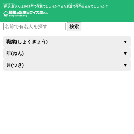
やなぎさわすすむ
ねん
なんさい
われき
なんねん
う
柳沢超
さんは2026
年
で
何歳
でしょうか？また
和暦
で
何年
生
まれでしょうか？
検索
職業(しょくぎょう)
▼
年(ねん)
▼
月(つき)
▼