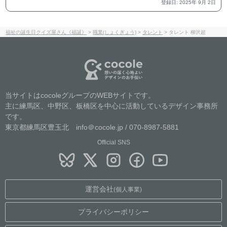
登録日
:
2025
年
9
月
2
日
福祉の誕生日クイズ屋さん《福誕》
>
職業(しょくぎょう)
>
タレント
>
タレント 柳沢超
当サイトはcocoleグループのWEBサイトです。
主に練馬区、中野区、板橋区を中心に活動しているデザイン事務所
です。
東京都練馬区豊玉北 info＠cocole.jp / 070-8987-5881
Official SNS
運営会社
(個人事業)
プライバシーポリシー