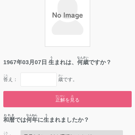
う
なんさい
1967
年
03
月
07
日
生
まれは、
何歳
ですか？
こた
さい
答
え：
歳
です。
せいかい
み
正解
を
見
る
われき
なんねん
う
和暦
では
何年
に
生
まれましたか？
こた