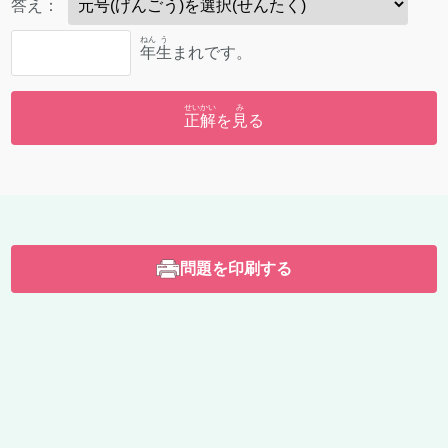
答
え：
ねん
う
年
生
まれです。
せいかい
み
正解
を
見
る
問題を印刷する