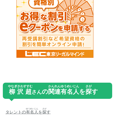
やなぎさわすすむ
かんれん
ゆうめいじん
さが
柳沢超
の
関連
有名人
を
探
す
さん
ゆうめいじん
さが
タレントの
有名人
を
探
す