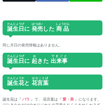
たんじょうび
はつばい
しょうひん
誕生日
に
発売
した
商品
同じ月日の発売情報はありません。
たんじょうび
お
できごと
誕生日
に
起
きた
出来事
たんじょうか
はなことば
誕生花
と
花言葉
誕生花は『
バラ
』で、 花言葉は『
愛・美
』になります。
あなただけのオリジナルの花束をおくりませんか？
ギ