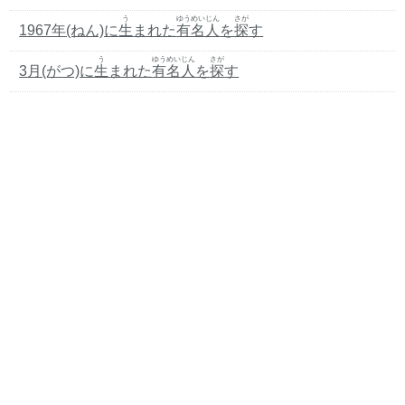
う
ゆうめいじん
さが
1967年(ねん)に
生
まれた
有名人
を
探
す
う
ゆうめいじん
さが
3月(がつ)に
生
まれた
有名人
を
探
す