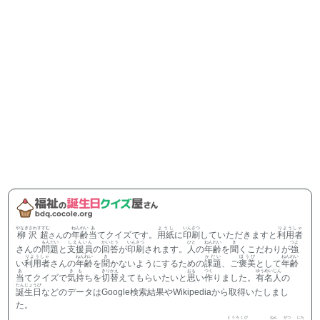
やなぎさわすすむ
ねんれい
あ
ようし
いんさつ
りようしゃ
柳沢超
の
年齢
当
てクイズです。
用紙
に
印刷
していただきますと
利用者
さん
もんだい
しえんいん
かいとう
いんさつ
ひと
ねんれい
き
つよ
さんの
問題
と
支援員
の
回答
が
印刷
されます。
人
の
年齢
を
聞
くこだわりが
強
りようしゃ
ねんれい
き
かだい
ほうび
ねんれい
い
利用者
さんの
年齢
を
聞
かないようにするための
課題
、ご
褒美
として
年齢
あ
きも
きりかえ
おも
つく
ゆうめいじん
当
てクイズで
気持
ちを
切替
えてもらいたいと
思
い
作
りました。
有名人
の
たんじょうび
誕生日
などのデータはGoogle検索結果やWikipediaから取得いたしまし
た。
とうろくび
ねん
がつ
にち