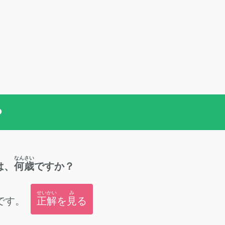
？
なんさい
は、
何歳
ですか？
せいかい
み
です。
正解
を
見
る