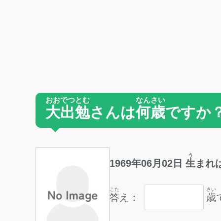
おおでつとむ
なんさい
大出勉
さんは
何歳
ですか
う
1969
年
06
月
02
日
生
まれ
こた
さい
答
え：
歳