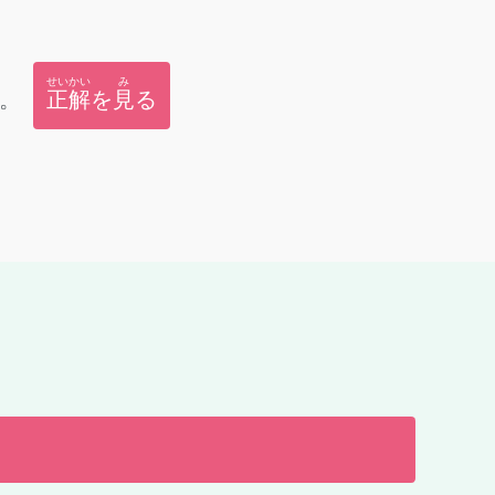
せいかい
み
。
正解
を
見
る