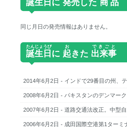
誕生日
に
発売
した
商品
同じ月日の発売情報はありません。
たんじょうび
お
できごと
誕生日
に
起
きた
出来事
2014年6月2日
- インドで29番目の州
2008年6月2日
- パキスタンのデンマー
2007年6月2日
- 道路交通法改正。中型
2006年6月2日
- 成田国際空港第1ター