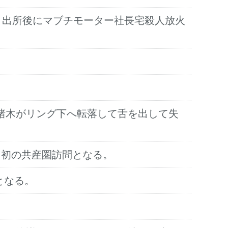
が、出所後にマブチモーター社長宅殺人放火
猪木がリング下へ転落して舌を出して失
る初の共産圏訪問となる。
因となる。