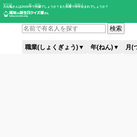
おおでつとむ
ねん
なんさい
われき
なんねん
う
大出勉
さんは2026
年
で
何歳
でしょうか？また
和暦
で
何年
生
まれでしょうか？
検索
職業(しょくぎょう)
▼
年(ねん)
▼
月(