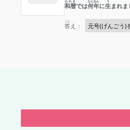
われき
なんねん
う
和暦
では
何年
に
生
まれま
こた
答
え：