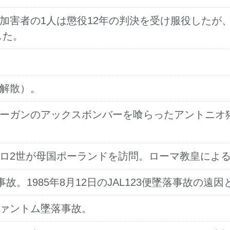
。加害者の1人は懲役12年の判決を受け服役した
した。
り解散）。
ホーガンのアックスボンバーを喰らったアントニオ
ウロ2世が母国ポーランドを訪問。ローマ教皇によ
事故。1985年8月12日のJAL123便墜落事故の遠
ファントム墜落事故。