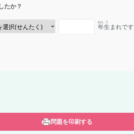
したか？
ねん
う
年
生
まれです
問題を印刷する