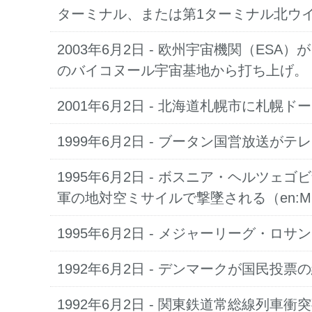
ターミナル、または第1ターミナル北ウ
2003年6月2日
- 欧州宇宙機関（ESA
のバイコヌール宇宙基地から打ち上げ。
2001年6月2日
- 北海道札幌市に札幌ド
1999年6月2日
- ブータン国営放送がテ
1995年6月2日
- ボスニア・ヘルツェゴビ
軍の地対空ミサイルで撃墜される（en:Mrkonji
1995年6月2日
- メジャーリーグ・ロサ
1992年6月2日
- デンマークが国民投票
1992年6月2日
- 関東鉄道常総線列車衝