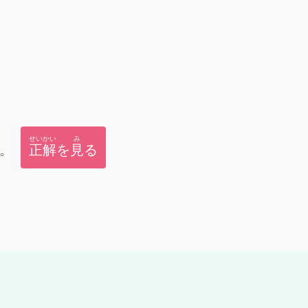
せいかい
み
。
正解
を
見
る