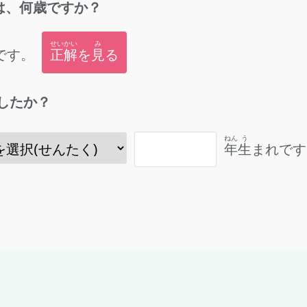
は、
何歳
ですか？
せいかい
み
です。
正解
を
見
る
したか？
ねん
う
年
生
まれです