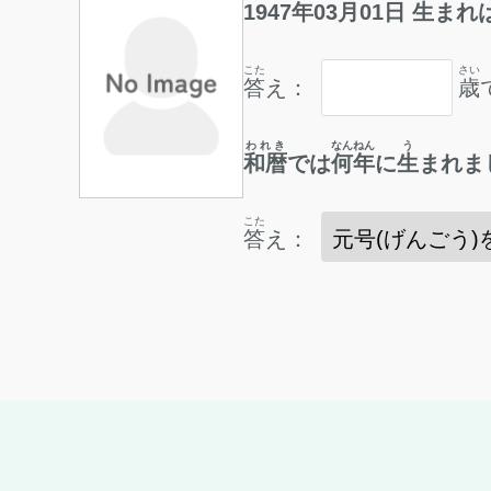
1947
年
03
月
01
日
生
まれ
こた
さい
答
え：
歳
われき
なんねん
う
和暦
では
何年
に
生
まれま
こた
答
え：