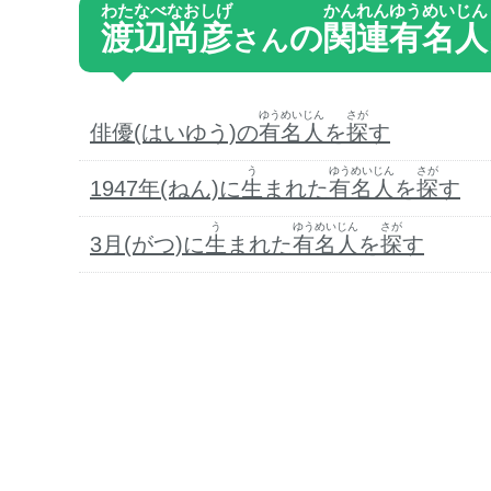
わたなべなおしげ
かんれん
ゆうめいじん
渡辺尚彦
の
関連
有名人
さん
ゆうめいじん
さが
俳優(はいゆう)の
有名人
を
探
す
う
ゆうめいじん
さが
1947年(ねん)に
生
まれた
有名人
を
探
す
う
ゆうめいじん
さが
3月(がつ)に
生
まれた
有名人
を
探
す