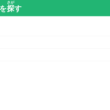
さが
を
探
す