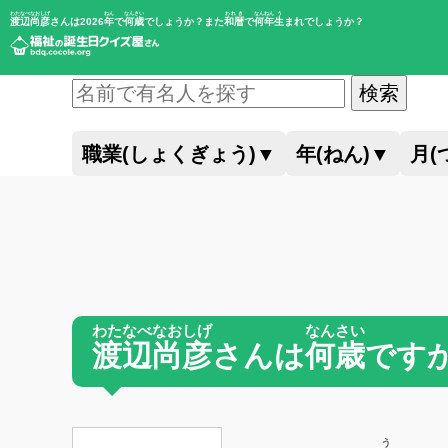
わたなべなおしげ
ねん
なんさい
われき
なんねん
う
渡辺尚彦
さんは2026
年
で
何歳
でしょうか？また
和暦
で
何年
生
まれでしょうか？
検索
職業(しょくぎょう)
▼
年(ねん)
▼
月(
わたなべなおしげ
なんさい
渡辺尚彦
さんは
何歳
です
う