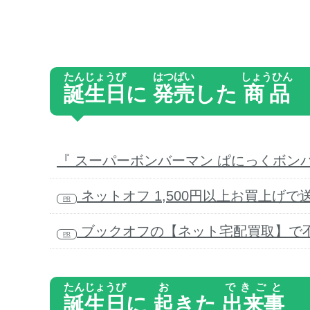
たんじょうび
はつばい
しょうひん
誕生日
に
発売
した
商品
『 スーパーボンバーマン ぱにっくボンバ
ネットオフ 1,500円以上お買上げで
PR
ブックオフの【ネット宅配買取】で不
PR
たんじょうび
お
できごと
誕生日
に
起
きた
出来事