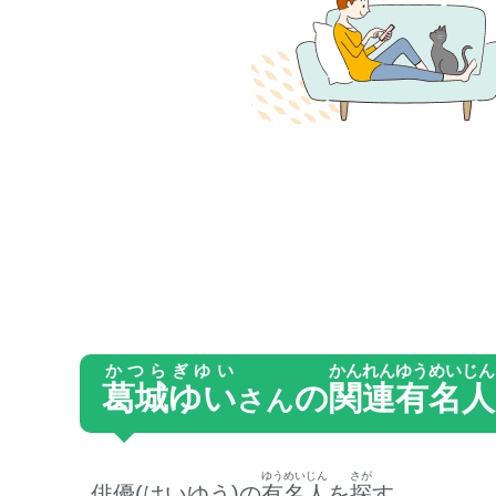
かつらぎゆい
かんれん
ゆうめいじん
葛城ゆい
の
関連
有名人
さん
ゆうめいじん
さが
俳優(はいゆう)の
有名人
を
探
す