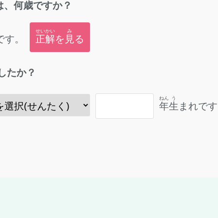
は、
何歳
ですか？
せいかい
み
です。
正解
を
見
る
したか？
ねん
う
年
生
まれです