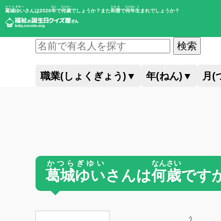
かつらぎゆい
ねん
なんさい
われき
なんねん
う
葛城ゆい
さんは2026
年
で
何歳
でしょうか？また
和暦
で
何年
生
まれでしょうか？
検索
職業(しょくぎょう)
▼
年(ねん)
▼
月(
かつらぎゆい
なんさい
葛城ゆい
さんは
何歳
です
う