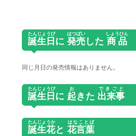
たんじょうび
はつばい
しょうひん
誕生日
に
発売
した
商品
同じ月日の発売情報はありません。
たんじょうび
お
できごと
誕生日
に
起
きた
出来事
たんじょうか
はなことば
誕生花
と
花言葉