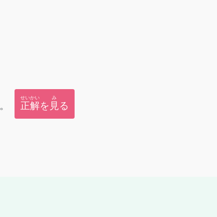
せいかい
み
。
正解
を
見
る