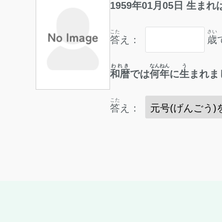
1959
年
01
月
05
日
生
まれ
こた
さい
答
え：
歳
われき
なんねん
う
和暦
では
何年
に
生
まれま
こた
答
え：