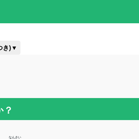
つき)
▼
か？
なんさい