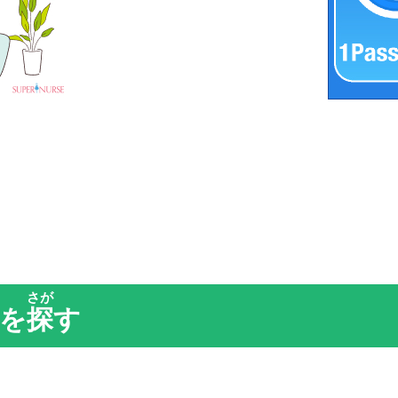
さが
を
探
す