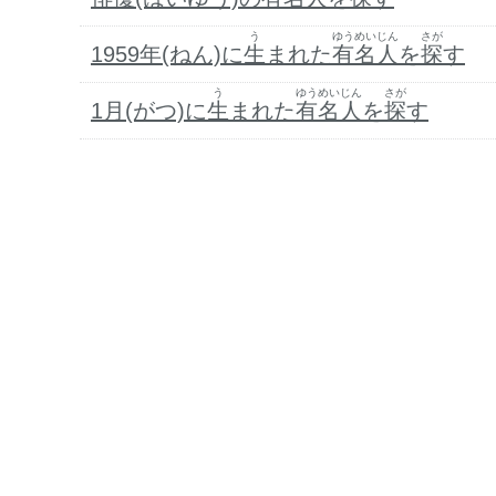
う
ゆうめいじん
さが
1959年(ねん)に
生
まれた
有名人
を
探
す
う
ゆうめいじん
さが
1月(がつ)に
生
まれた
有名人
を
探
す