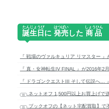
たんじょうび
はつばい
しょうひん
誕生日
に
発売
した
商品
『 戦場のヴァルキュリア リマスター 』が
『 真・女神転生IV FINAL 』が2016
『 ドラゴンクエストIII そして伝説へ… 
ネットオフ 1,500円以上お買上げで
PR
ブックオフの【ネット宅配買取】で不
PR