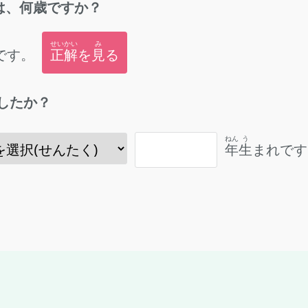
は、
何歳
ですか？
せいかい
み
です。
正解
を
見
る
したか？
ねん
う
年
生
まれです