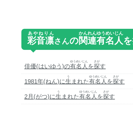
あやねりん
かんれん
ゆうめいじん
彩音凛
の
関連
有名人
を
さん
ゆうめいじん
さが
俳優(はいゆう)の
有名人
を
探
す
う
ゆうめいじん
さが
1981年(ねん)に
生
まれた
有名人
を
探
す
う
ゆうめいじん
さが
2月(がつ)に
生
まれた
有名人
を
探
す