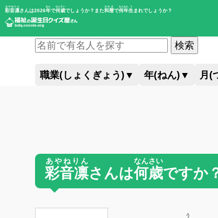
あやねりん
ねん
なんさい
われき
なんねん
う
彩音凛
さんは2026
年
で
何歳
でしょうか？また
和暦
で
何年
生
まれでしょうか？
検索
職業(しょくぎょう)
▼
年(ねん)
▼
月(
あやねりん
なんさい
彩音凛
さんは
何歳
ですか
う