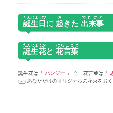
たんじょうび
お
できごと
誕生日
に
起
きた
出来事
たんじょうか
はなことば
誕生花
と
花言葉
誕生花は『
パンジー
』で、 花言葉は『
あなただけのオリジナルの花束をおく
PR