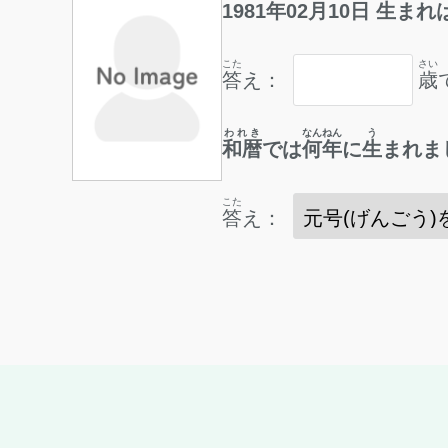
1981
年
02
月
10
日
生
まれ
こた
さい
答
え：
歳
われき
なんねん
う
和暦
では
何年
に
生
まれま
こた
答
え：