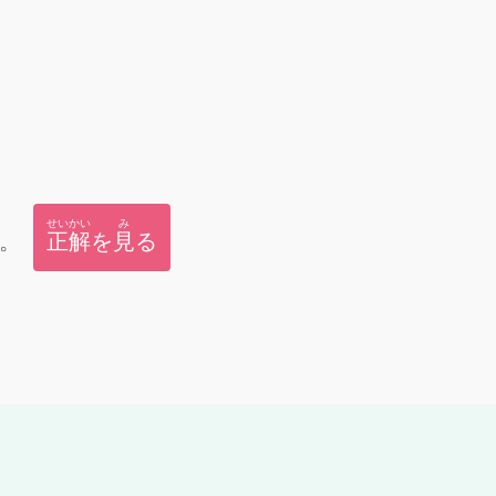
せいかい
み
。
正解
を
見
る