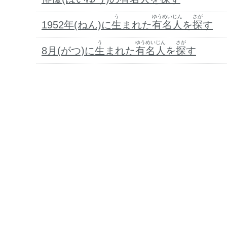
う
ゆうめいじん
さが
1952年(ねん)に
生
まれた
有名人
を
探
す
う
ゆうめいじん
さが
8月(がつ)に
生
まれた
有名人
を
探
す