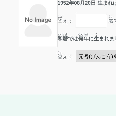
1952
年
08
月
20
日
生
まれ
こた
さい
答
え：
歳
われき
なんねん
う
和暦
では
何年
に
生
まれま
こた
答
え：