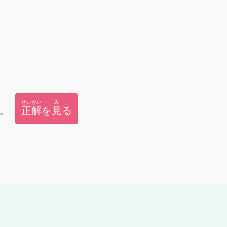
せいかい
み
。
正解
を
見
る