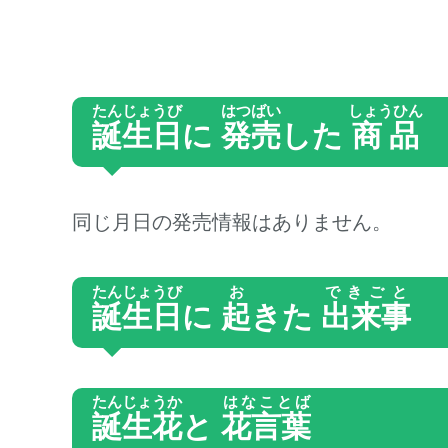
たんじょうび
はつばい
しょうひん
誕生日
に
発売
した
商品
同じ月日の発売情報はありません。
たんじょうび
お
できごと
誕生日
に
起
きた
出来事
たんじょうか
はなことば
誕生花
と
花言葉