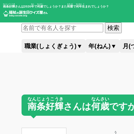
なんじょうこうき
ねん
なんさい
われき
なんねん
う
南条好輝
さんは2026
年
で
何歳
でしょうか？また
和暦
で
何年
生
まれでしょうか？
検索
職業(しょくぎょう)
▼
年(ねん)
▼
月(
なんじょうこうき
なんさい
南条好輝
さんは
何歳
です
う