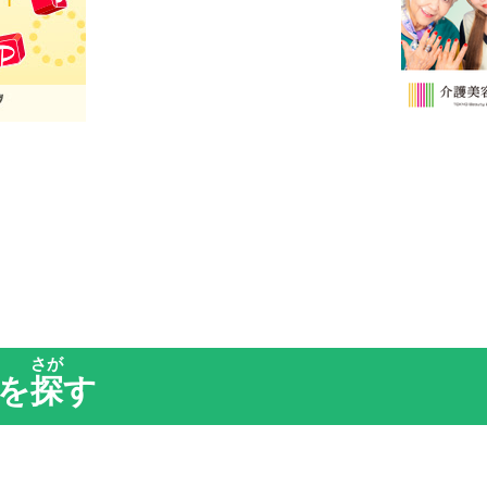
さが
を
探
す