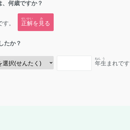
は、
何歳
ですか？
せいかい
み
です。
正解
を
見
る
したか？
ねん
う
年
生
まれです