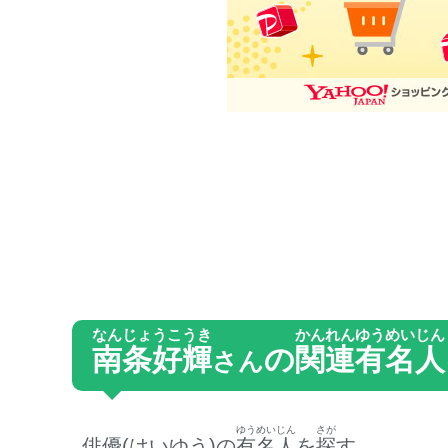
なんじょうこうき
かんれん
ゆうめいじん
南条好輝
の
関連
有名人
さん
ゆうめいじん
さが
俳優(はいゆう)の
有名人
を
探
す