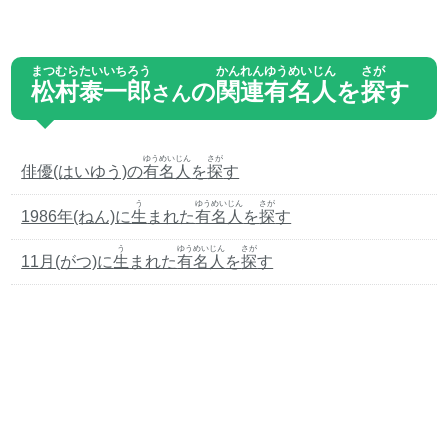
まつむらたいいちろう
かんれん
ゆうめいじん
さが
松村泰一郎
の
関連
有名人
を
探
す
さん
ゆうめいじん
さが
俳優(はいゆう)の
有名人
を
探
す
う
ゆうめいじん
さが
1986年(ねん)に
生
まれた
有名人
を
探
す
う
ゆうめいじん
さが
11月(がつ)に
生
まれた
有名人
を
探
す