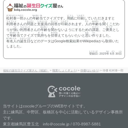
まつむらたいいちろう
ねんれい
あ
ようし
いんさつ
松村泰一郎
の
年齢
当
てクイズです。
用紙
に
印刷
していただきますと
さん
りようしゃ
もんだい
しえんいん
かいとう
いんさつ
ひと
ねんれい
き
利用者
さんの
問題
と
支援員
の
回答
が
印刷
されます。
人
の
年齢
を
聞
くこだわ
つよ
りようしゃ
ねんれい
き
かだい
ほうび
りが
強
い
利用者
さんの
年齢
を
聞
かないようにするための
課題
、ご
褒美
とし
ねんれい
あ
きも
きりかえ
おも
つく
て
年齢
当
てクイズで
気持
ちを
切替
えてもらいたいと
思
い
作
りました。
ゆうめいじん
たんじょうび
有名人
の
誕生日
などのデータはGoogle検索結果やWikipediaから取得いた
しました。
とうろくび
ねん
がつ
にち
登録日
:
2025
年
6
月
30
日
福祉の誕生日クイズ屋さん《福誕》
>
職業(しょくぎょう)
>
俳優(はいゆう)
>
俳優 松村泰一郎
当サイトはcocoleグループのWEBサイトです。
主に練馬区、中野区、板橋区を中心に活動しているデザイン事務所
です。
東京都練馬区豊玉北 info＠cocole.jp / 070-8987-5881