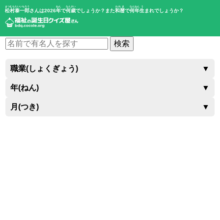
まつむらたいいちろう
ねん
なんさい
われき
なんねん
う
松村泰一郎
さんは2026
年
で
何歳
でしょうか？また
和暦
で
何年
生
まれでしょうか？
検索
職業(しょくぎょう)
▼
年(ねん)
▼
月(つき)
▼