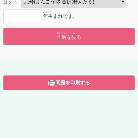
答
え：
ねん
う
年
生
まれです。
せいかい
み
正解
を
見
る
問題を印刷する