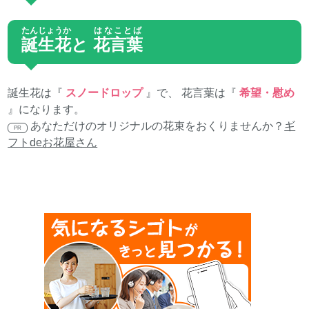
たんじょうか
はなことば
誕生花
と
花言葉
誕生花は『
スノードロップ
』で、 花言葉は『
希望・慰め
』になります。
あなただけのオリジナルの花束をおくりませんか？
ギ
PR
フトdeお花屋さん