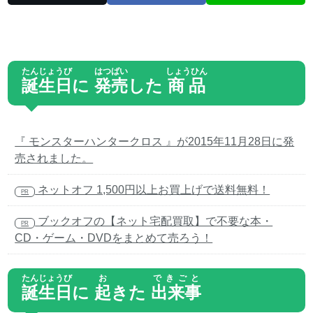
たんじょうび
はつばい
しょうひん
誕生日
に
発売
した
商品
『 モンスターハンタークロス 』が2015年11月28日に発
売されました。
ネットオフ 1,500円以上お買上げで送料無料！
PR
ブックオフの【ネット宅配買取】で不要な本・
PR
CD・ゲーム・DVDをまとめて売ろう！
たんじょうび
お
できごと
誕生日
に
起
きた
出来事