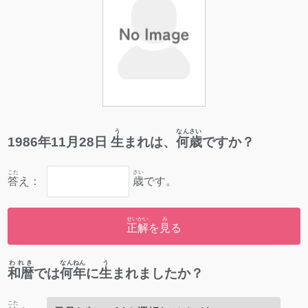
う
なんさい
1986
年
11
月
28
日
生
まれは、
何歳
ですか？
こた
さい
答
え：
歳
です。
せいかい
み
正解
を
見
る
われき
なんねん
う
和暦
では
何年
に
生
まれましたか？
こた