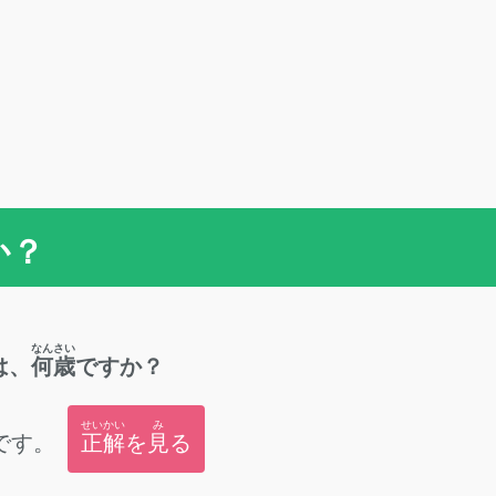
か？
なんさい
は、
何歳
ですか？
せいかい
み
です。
正解
を
見
る