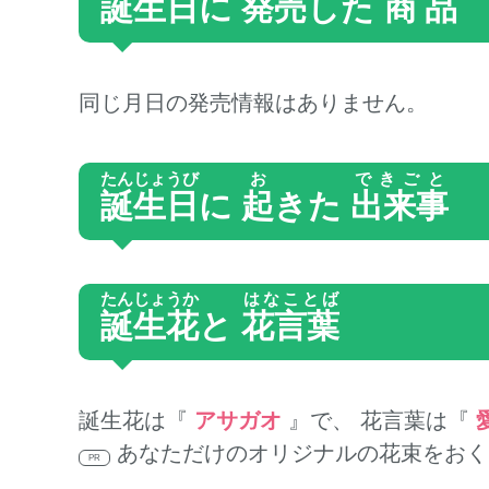
誕生日
に
発売
した
商品
同じ月日の発売情報はありません。
たんじょうび
お
できごと
誕生日
に
起
きた
出来事
たんじょうか
はなことば
誕生花
と
花言葉
誕生花は『
アサガオ
』で、 花言葉は『
あなただけのオリジナルの花束をおく
PR