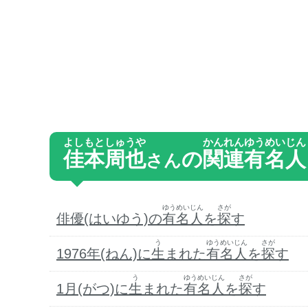
よしもとしゅうや
かんれん
ゆうめいじん
佳本周也
の
関連
有名人
さん
ゆうめいじん
さが
俳優(はいゆう)の
有名人
を
探
す
う
ゆうめいじん
さが
1976年(ねん)に
生
まれた
有名人
を
探
す
う
ゆうめいじん
さが
1月(がつ)に
生
まれた
有名人
を
探
す