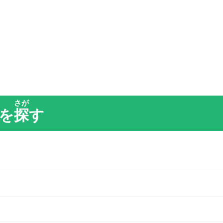
さが
を
探
す