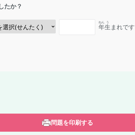
したか？
ねん
う
年
生
まれです
問題を印刷する