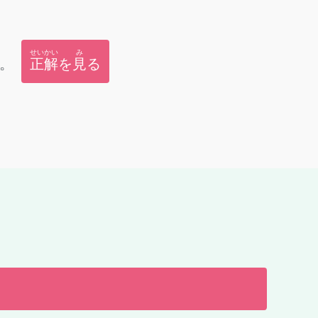
せいかい
み
。
正解
を
見
る