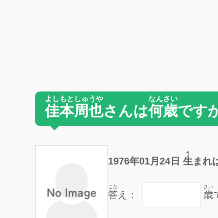
よしもとしゅうや
なんさい
佳本周也
さんは
何歳
です
う
1976
年
01
月
24
日
生
まれ
こた
さい
答
え：
歳