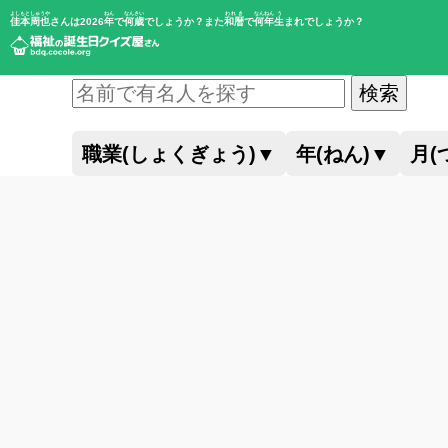
よしもとしゅうや
ねん
なんさい
われき
なんねん
う
佳本周也
さんは2026
年
で
何歳
でしょうか？また
和暦
で
何年
生
まれでしょうか？
検索
職業(しょくぎょう)
▼
年(ねん)
▼
月(