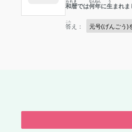
われき
なんねん
う
和暦
では
何年
に
生
まれま
こた
答
え：