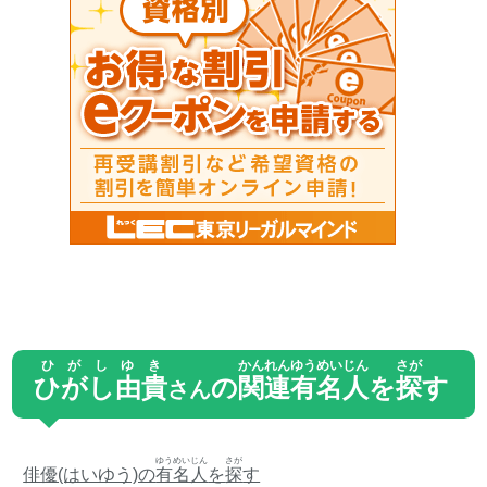
ひがしゆき
かんれん
ゆうめいじん
さが
ひがし由貴
の
関連
有名人
を
探
す
さん
ゆうめいじん
さが
俳優(はいゆう)の
有名人
を
探
す