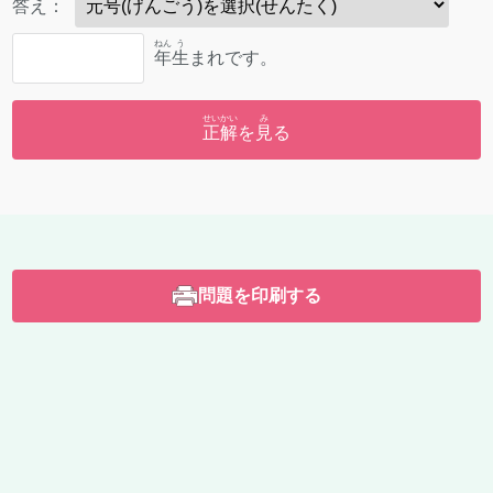
答
え：
ねん
う
年
生
まれです。
せいかい
み
正解
を
見
る
問題を印刷する