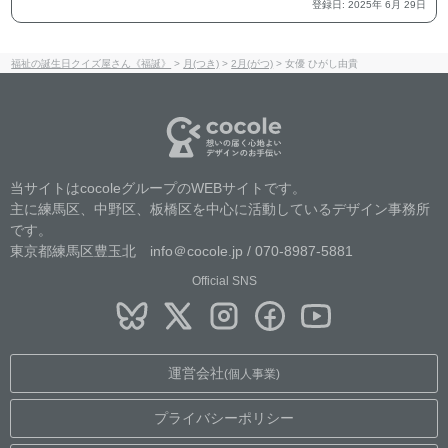
登録日
:
2025
年
6
月
29
日
福祉の誕生日クイズ屋さん《福誕》
>
月(つき)
>
2月(がつ)
>
女優 ひがし由貴
当サイトはcocoleグループのWEBサイトです。
主に練馬区、中野区、板橋区を中心に活動しているデザイン事務所
です。
東京都練馬区豊玉北 info＠cocole.jp / 070-8987-5881
Official SNS
運営会社
(個人事業)
プライバシーポリシー