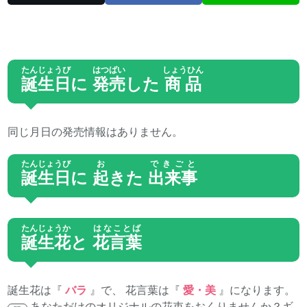
たんじょうび
はつばい
しょうひん
誕生日
に
発売
した
商品
同じ月日の発売情報はありません。
たんじょうび
お
できごと
誕生日
に
起
きた
出来事
たんじょうか
はなことば
誕生花
と
花言葉
誕生花は『
バラ
』で、 花言葉は『
愛・美
』になります。
あなただけのオリジナルの花束をおくりませんか？
ギ