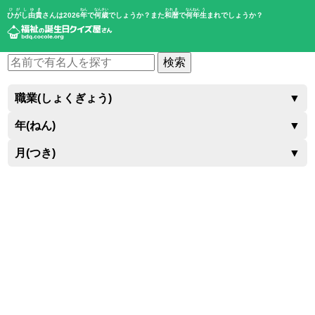
ひがしゆき
ねん
なんさい
われき
なんねん
う
ひがし由貴
さんは2026
年
で
何歳
でしょうか？また
和暦
で
何年
生
まれでしょうか？
検索
職業(しょくぎょう)
▼
年(ねん)
▼
月(つき)
▼