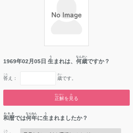
う
なんさい
1969
年
02
月
05
日
生
まれは、
何歳
ですか？
こた
さい
答
え：
歳
です。
せいかい
み
正解
を
見
る
われき
なんねん
う
和暦
では
何年
に
生
まれましたか？
こた