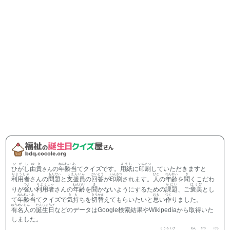
ひがしゆき
ねんれい
あ
ようし
いんさつ
ひがし由貴
の
年齢
当
てクイズです。
用紙
に
印刷
していただきますと
さん
りようしゃ
もんだい
しえんいん
かいとう
いんさつ
ひと
ねんれい
き
利用者
さんの
問題
と
支援員
の
回答
が
印刷
されます。
人
の
年齢
を
聞
くこだわ
つよ
りようしゃ
ねんれい
き
かだい
ほうび
りが
強
い
利用者
さんの
年齢
を
聞
かないようにするための
課題
、ご
褒美
とし
ねんれい
あ
きも
きりかえ
おも
つく
て
年齢
当
てクイズで
気持
ちを
切替
えてもらいたいと
思
い
作
りました。
ゆうめいじん
たんじょうび
有名人
の
誕生日
などのデータはGoogle検索結果やWikipediaから取得いた
しました。
とうろくび
ねん
がつ
にち