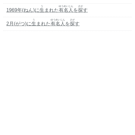
う
ゆうめいじん
さが
1969年(ねん)に
生
まれた
有名人
を
探
す
う
ゆうめいじん
さが
2月(がつ)に
生
まれた
有名人
を
探
す