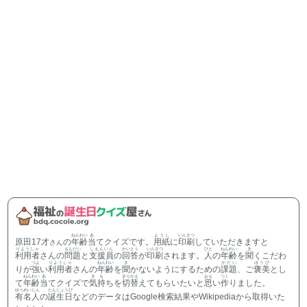
ねんれい
あ
ようし
いんさつ
原田17才
の
年齢
当
てクイズです。
用紙
に
印刷
していただきますと
さん
りようしゃ
もんだい
しえんいん
かいとう
いんさつ
ひと
ねんれい
き
利用者
さんの
問題
と
支援員
の
回答
が
印刷
されます。
人
の
年齢
を
聞
くこだわ
つよ
りようしゃ
ねんれい
き
かだい
ほうび
りが
強
い
利用者
さんの
年齢
を
聞
かないようにするための
課題
、ご
褒美
とし
ねんれい
あ
きも
きりかえ
おも
つく
て
年齢
当
てクイズで
気持
ちを
切替
えてもらいたいと
思
い
作
りました。
ゆうめいじん
たんじょうび
有名人
の
誕生日
などのデータはGoogle検索結果やWikipediaから取得いた