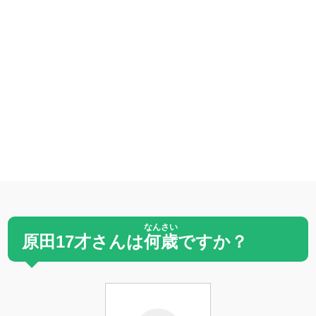
なんさい
原田17才さんは
何歳
ですか？