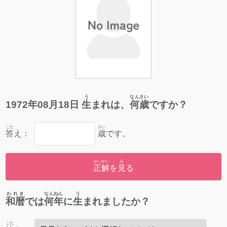
う
なんさい
1972
年
08
月
18
日
生
まれは、
何歳
ですか？
こた
さい
答
え：
歳
です。
せいかい
み
正解
を
見
る
われき
なんねん
う
和暦
では
何年
に
生
まれましたか？
こた