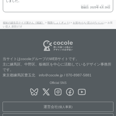
しました。
とうろくび
ねん
がつ
にち
登録日
:
2025
年
6
月
29
日
福祉の誕生日クイズ屋さん《福誕》
>
職業(しょくぎょう)
>
お笑(わら)い芸人(げいにん)
>
お笑
い芸人 原田17才
当サイトはcocoleグループのWEBサイトです。
主に練馬区、中野区、板橋区を中心に活動しているデザイン事務所
です。
東京都練馬区豊玉北 info＠cocole.jp / 070-8987-5881
Official SNS
運営会社
(個人事業)