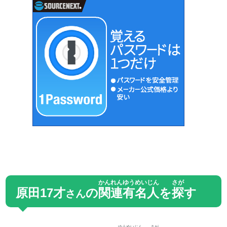
かんれん
ゆうめいじん
さが
原田17才
の
関連
有名人
を
探
す
さん
ゆうめいじん
さが