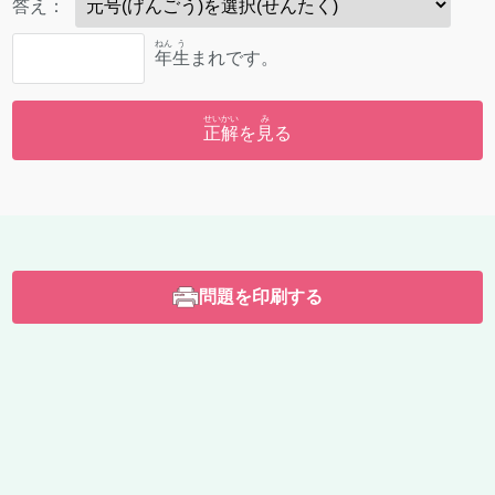
答
え：
ねん
う
年
生
まれです。
せいかい
み
正解
を
見
る
問題を印刷する