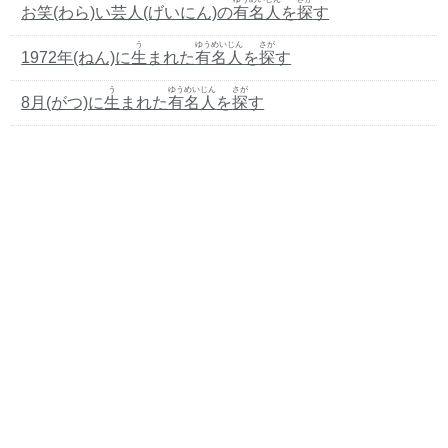
お笑(わら)い芸人(げいにん)の
有名人
を
探
す
う
ゆうめいじん
さが
1972年(ねん)に
生
まれた
有名人
を
探
す
う
ゆうめいじん
さが
8月(がつ)に
生
まれた
有名人
を
探
す