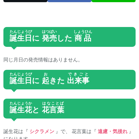
たんじょうび
はつばい
しょうひん
誕生日
に
発売
した
商品
同じ月日の発売情報はありません。
たんじょうび
お
できごと
誕生日
に
起
きた
出来事
たんじょうか
はなことば
誕生花
と
花言葉
誕生花は『
シクラメン
』で、 花言葉は『
遠慮・気後れ
』
になります。