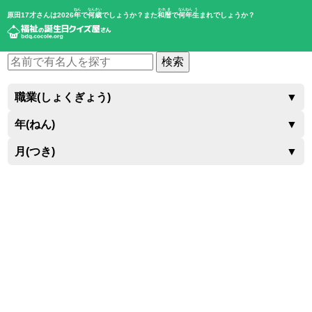
ねん
なんさい
われき
なんねん
う
原田17才さんは2026
年
で
何歳
でしょうか？また
和暦
で
何年
生
まれでしょうか？
検索
職業(しょくぎょう)
▼
年(ねん)
▼
月(つき)
▼