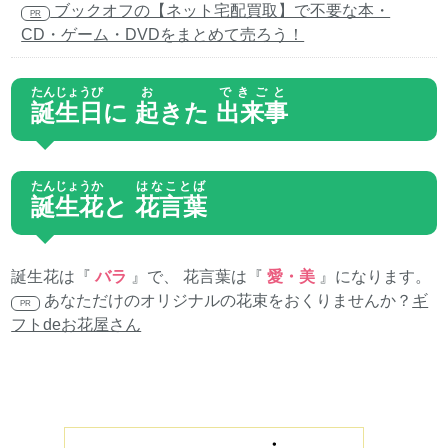
ブックオフの【ネット宅配買取】で不要な本・
PR
CD・ゲーム・DVDをまとめて売ろう！
たんじょうび
お
できごと
誕生日
に
起
きた
出来事
たんじょうか
はなことば
誕生花
と
花言葉
誕生花は『
バラ
』で、 花言葉は『
愛・美
』になります。
あなただけのオリジナルの花束をおくりませんか？
ギ
PR
フトdeお花屋さん