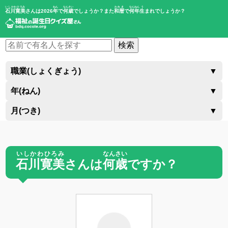
いしかわひろみ
ねん
なんさい
われき
なんねん
う
石川寛美
さんは2026
年
で
何歳
でしょうか？また
和暦
で
何年
生
まれでしょうか？
検索
職業(しょくぎょう)
▼
年(ねん)
▼
月(つき)
▼
いしかわひろみ
なんさい
石川寛美
さんは
何歳
ですか？