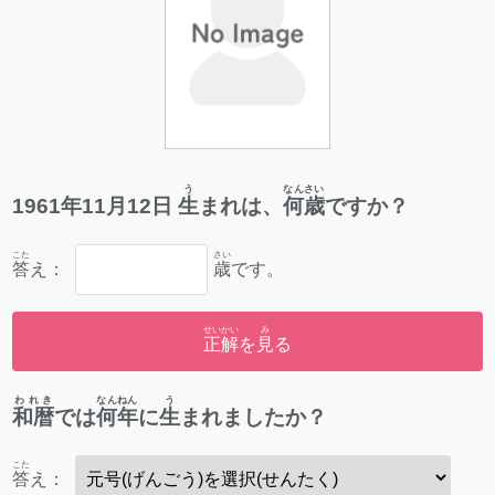
う
なんさい
1961
年
11
月
12
日
生
まれは、
何歳
ですか？
こた
さい
答
え：
歳
です。
せいかい
み
正解
を
見
る
われき
なんねん
う
和暦
では
何年
に
生
まれましたか？
こた
答
え：