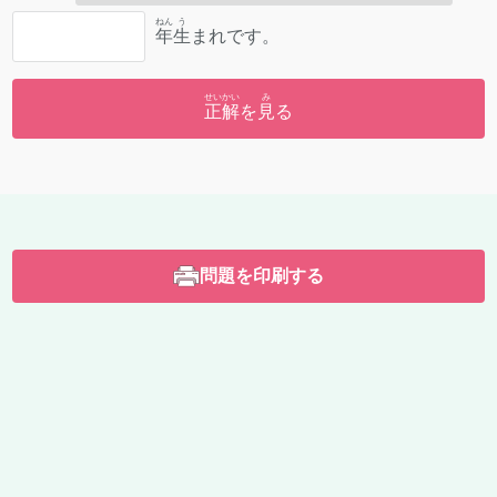
ねん
う
年
生
まれです。
せいかい
み
正解
を
見
る
問題を印刷する