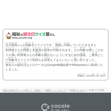
いしかわひろみ
ねんれい
あ
ようし
いんさつ
石川寛美
の
年齢
当
てクイズです。
用紙
に
印刷
していただきますと
さん
りようしゃ
もんだい
しえんいん
かいとう
いんさつ
ひと
ねんれい
き
利用者
さんの
問題
と
支援員
の
回答
が
印刷
されます。
人
の
年齢
を
聞
くこだわ
つよ
りようしゃ
ねんれい
き
かだい
ほうび
りが
強
い
利用者
さんの
年齢
を
聞
かないようにするための
課題
、ご
褒美
とし
ねんれい
あ
きも
きりかえ
おも
つく
て
年齢
当
てクイズで
気持
ちを
切替
えてもらいたいと
思
い
作
りました。
ゆうめいじん
たんじょうび
有名人
の
誕生日
などのデータはGoogle検索結果やWikipediaから取得いた
しました。
とうろくび
ねん
がつ
にち
登録日
:
2025
年
6
月
30
日
福祉の誕生日クイズ屋さん《福誕》
>
職業(しょくぎょう)
>
声優(せいゆう)
>
声優 石川寛美