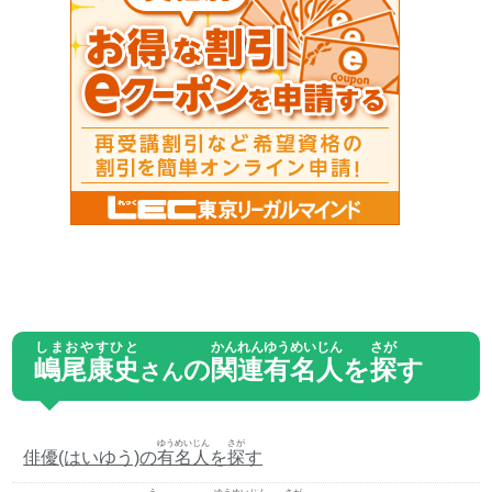
しまおやすひと
かんれん
ゆうめいじん
さが
嶋尾康史
の
関連
有名人
を
探
す
さん
ゆうめいじん
さが
俳優(はいゆう)の
有名人
を
探
す