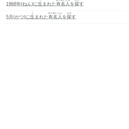
う
ゆうめいじん
さが
1968年(ねん)に
生
まれた
有名人
を
探
す
う
ゆうめいじん
さが
5月(がつ)に
生
まれた
有名人
を
探
す