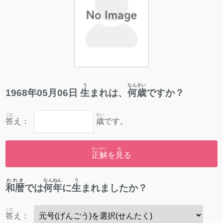
う
なんさい
1968
年
05
月
06
日
生
まれは、
何歳
ですか？
こた
さい
答
え：
歳
です。
せいかい
み
正解
を
見
る
われき
なんねん
う
和暦
では
何年
に
生
まれましたか？
こた
答
え：