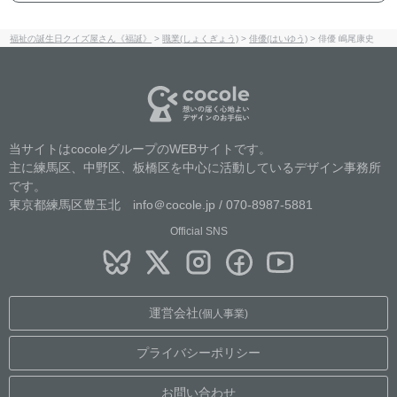
福祉の誕生日クイズ屋さん《福誕》
>
職業(しょくぎょう)
>
俳優(はいゆう)
>
俳優 嶋尾康史
当サイトはcocoleグループのWEBサイトです。
主に練馬区、中野区、板橋区を中心に活動しているデザイン事務所
です。
東京都練馬区豊玉北 info＠cocole.jp / 070-8987-5881
Official SNS
運営会社
(個人事業)
プライバシーポリシー
お問い合わせ