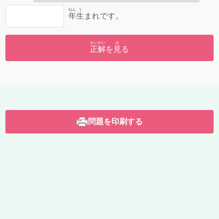
ねん
う
年
生
まれです。
せいかい
み
正解
を
見
る
問題を印刷する