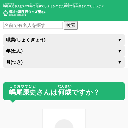
しまおやすひと
ねん
なんさい
われき
なんねん
う
嶋尾康史
さんは2026
年
で
何歳
でしょうか？また
和暦
で
何年
生
まれでしょうか？
検索
職業(しょくぎょう)
▼
年(ねん)
▼
月(つき)
▼
しまおやすひと
なんさい
嶋尾康史
さんは
何歳
ですか？