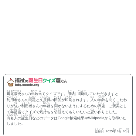
しまおやすひと
ねんれい
あ
ようし
いんさつ
嶋尾康史
の
年齢
当
てクイズです。
用紙
に
印刷
していただきますと
さん
りようしゃ
もんだい
しえんいん
かいとう
いんさつ
ひと
ねんれい
き
利用者
さんの
問題
と
支援員
の
回答
が
印刷
されます。
人
の
年齢
を
聞
くこだわ
つよ
りようしゃ
ねんれい
き
かだい
ほうび
りが
強
い
利用者
さんの
年齢
を
聞
かないようにするための
課題
、ご
褒美
とし
ねんれい
あ
きも
きりかえ
おも
つく
て
年齢
当
てクイズで
気持
ちを
切替
えてもらいたいと
思
い
作
りました。
ゆうめいじん
たんじょうび
有名人
の
誕生日
などのデータはGoogle検索結果やWikipediaから取得いた
しました。
とうろくび
ねん
がつ
にち
登録日
:
2025
年
6
月
30
日