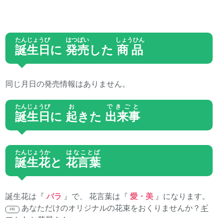
たんじょうび
はつばい
しょうひん
誕生日
に
発売
した
商品
同じ月日の発売情報はありません。
たんじょうび
お
できごと
誕生日
に
起
きた
出来事
たんじょうか
はなことば
誕生花
と
花言葉
誕生花は『
バラ
』で、 花言葉は『
愛・美
』になります。
あなただけのオリジナルの花束をおくりませんか？
ギ
PR