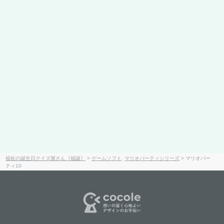
福祉の誕生日クイズ屋さん《福誕》
>
ゲームソフト
,
マリオパーティシリーズ
>
マリオパー
ティ10