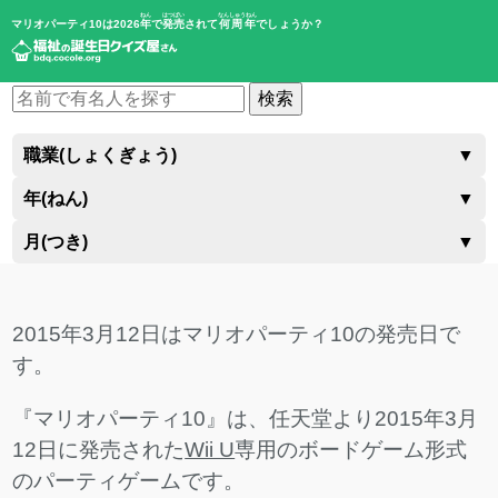
ねん
はつばい
なんしゅうねん
マリオパーティ10は2026
年
で
発売
されて
何周年
でしょうか？
検索
職業(しょくぎょう)
▼
年(ねん)
▼
月(つき)
▼
2015年3月12日はマリオパーティ10の発売日で
す。
『マリオパーティ10』は、任天堂より2015年3月
12日に発売された
Wii U
専用のボードゲーム形式
のパーティゲームです。