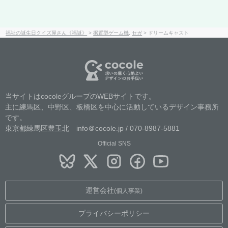
福祉の誕生日クイズ屋さん《福誕》
>
据置型ゲーム機
,
セガ
>
ドリームキャスト
当サイトはcocoleグループのWEBサイトです。
主に練馬区、中野区、板橋区を中心に活動しているデザイン事務所
です。
東京都練馬区豊玉北 info＠cocole.jp / 070-8987-5881
Official SNS
運営会社
(個人事業)
プライバシーポリシー